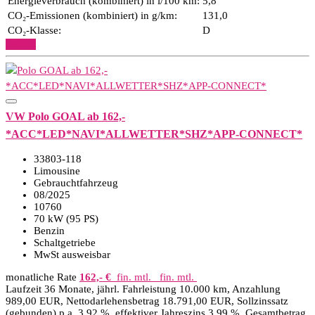
Energieverbrauch (kombiniert) in l/100 km:
5,8
CO₂-Emissionen (kombiniert) in g/km:
131,0
CO₂-Klasse:
D
Details
VW Polo GOAL ab 162,-
*ACC*LED*NAVI*ALLWETTER*SHZ*APP-CONNECT*
33803-118
Limousine
Gebrauchtfahrzeug
08/2025
10760
70 kW (95 PS)
Benzin
Schaltgetriebe
MwSt ausweisbar
monatliche Rate
162,- €
fin. mtl.
fin. mtl.
Laufzeit 36 Monate, jährl. Fahrleistung 10.000 km, Anzahlung
989,00 EUR, Nettodarlehensbetrag 18.791,00 EUR, Sollzinssatz
(gebunden) p.a. 3,92 %, effektiver Jahreszins 3,99 %, Gesamtbetrag