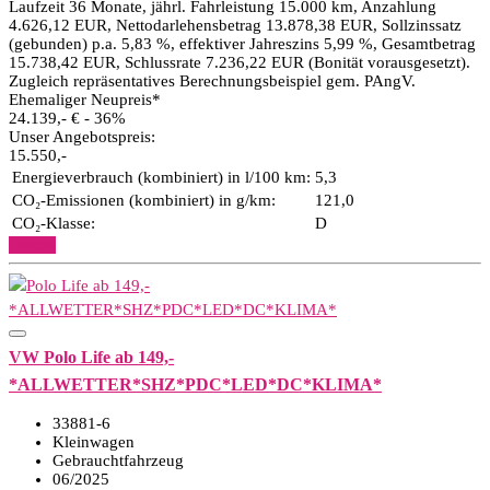
Laufzeit 36 Monate, jährl. Fahrleistung 15.000 km, Anzahlung
4.626,12 EUR, Nettodarlehensbetrag 13.878,38 EUR, Sollzinssatz
(gebunden) p.a. 5,83 %, effektiver Jahreszins 5,99 %, Gesamtbetrag
15.738,42 EUR, Schlussrate 7.236,22 EUR (Bonität vorausgesetzt).
Zugleich repräsentatives Berechnungsbeispiel gem. PAngV.
Ehemaliger Neupreis*
24.139,- €
- 36%
Unser Angebotspreis:
15.550,-
Energieverbrauch (kombiniert) in l/100 km:
5,3
CO₂-Emissionen (kombiniert) in g/km:
121,0
CO₂-Klasse:
D
Details
VW Polo Life ab 149,-
*ALLWETTER*SHZ*PDC*LED*DC*KLIMA*
33881-6
Kleinwagen
Gebrauchtfahrzeug
06/2025