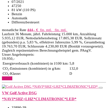
07/2021
47250
81 kW (110 PS)
Benzin
Automatik
Differenzbesteuert
monatliche Rate
444,- €
fin. mtl.
fin. mtl.
Laufzeit 36 Monate, jährl. Fahrleistung 15.000 km, Anzahlung
5.935,12 EUR, Nettodarlehensbetrag 17.805,38 EUR, Sollzinssatz
(gebunden) p.a. 5,83 %, effektiver Jahreszins 5,99 %, Gesamtbetrag
19.763,70 EUR, Schlussrate 4.230,00 EUR (Bonität vorausgesetzt).
Zugleich repräsentatives Berechnungsbeispiel gem. PAngV.
Unser Angebotspreis:
19.950,-
Energieverbrauch (kombiniert) in l/100 km:
5,8
CO₂-Emissionen (kombiniert) in g/km:
132,0
CO₂-Klasse:
D
Details
VW Golf Active DSG
*NAVI*SHZ+LHZ*CLIMATRONIC*LED*
33890-39