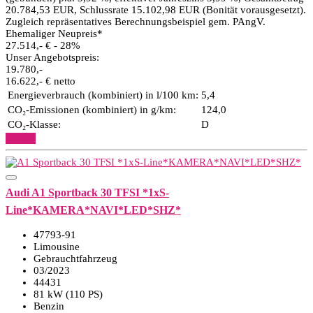
20.784,53 EUR, Schlussrate 15.102,98 EUR (Bonität vorausgesetzt).
Zugleich repräsentatives Berechnungsbeispiel gem. PAngV.
Ehemaliger Neupreis*
27.514,- €
- 28%
Unser Angebotspreis:
19.780,-
16.622,- € netto
Energieverbrauch (kombiniert) in l/100 km:
5,4
CO₂-Emissionen (kombiniert) in g/km:
124,0
CO₂-Klasse:
D
Details
Audi A1 Sportback 30 TFSI *1xS-
Line*KAMERA*NAVI*LED*SHZ*
47793-91
Limousine
Gebrauchtfahrzeug
03/2023
44431
81 kW (110 PS)
Benzin