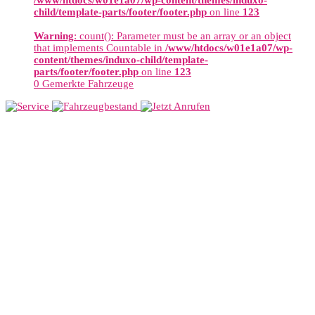
/www/htdocs/w01e1a07/wp-content/themes/induxo-
child/template-parts/footer/footer.php
on line
123
Warning
: count(): Parameter must be an array or an object
that implements Countable in
/www/htdocs/w01e1a07/wp-
content/themes/induxo-child/template-
parts/footer/footer.php
on line
123
0
Gemerkte Fahrzeuge