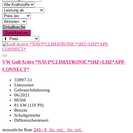
Detailsuche
Zurücksetzen
VW Golf Active *NAVI*CLIMATRONIC*SHZ+LHZ*APP-
CONNECT*
33897-51
Limousine
Gebrauchtfahrzeug
06/2021
86566
81 kW (110 PS)
Benzin
Schaltgetriebe
Differenzbesteuert
monatliche Rate
243,- €
fin. mtl.
fin. mtl.