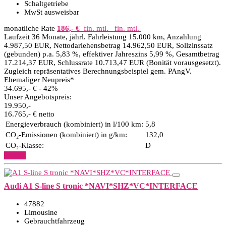
Schaltgetriebe
MwSt ausweisbar
monatliche Rate
186,- €
fin. mtl.
fin. mtl.
Laufzeit 36 Monate, jährl. Fahrleistung 15.000 km, Anzahlung
4.987,50 EUR, Nettodarlehensbetrag 14.962,50 EUR, Sollzinssatz
(gebunden) p.a. 5,83 %, effektiver Jahreszins 5,99 %, Gesamtbetrag
17.214,37 EUR, Schlussrate 10.713,47 EUR (Bonität vorausgesetzt).
Zugleich repräsentatives Berechnungsbeispiel gem. PAngV.
Ehemaliger Neupreis*
34.695,- €
- 42%
Unser Angebotspreis:
19.950,-
16.765,- € netto
Energieverbrauch (kombiniert) in l/100 km:
5,8
CO₂-Emissionen (kombiniert) in g/km:
132,0
CO₂-Klasse:
D
Details
Audi A1 S-line S tronic *NAVI*SHZ*VC*INTERFACE
47882
Limousine
Gebrauchtfahrzeug