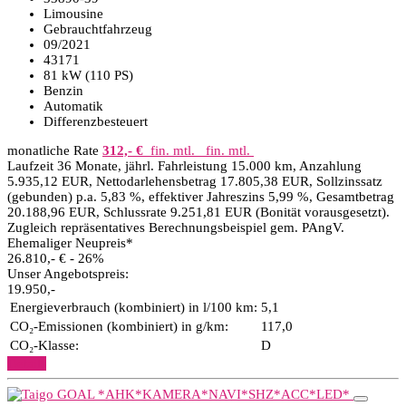
Limousine
Gebrauchtfahrzeug
09/2021
43171
81 kW (110 PS)
Benzin
Automatik
Differenzbesteuert
monatliche Rate
312,- €
fin. mtl.
fin. mtl.
Laufzeit 36 Monate, jährl. Fahrleistung 15.000 km, Anzahlung
5.935,12 EUR, Nettodarlehensbetrag 17.805,38 EUR, Sollzinssatz
(gebunden) p.a. 5,83 %, effektiver Jahreszins 5,99 %, Gesamtbetrag
20.188,96 EUR, Schlussrate 9.251,81 EUR (Bonität vorausgesetzt).
Zugleich repräsentatives Berechnungsbeispiel gem. PAngV.
Ehemaliger Neupreis*
26.810,- €
- 26%
Unser Angebotspreis:
19.950,-
Energieverbrauch (kombiniert) in l/100 km:
5,1
CO₂-Emissionen (kombiniert) in g/km:
117,0
CO₂-Klasse:
D
Details