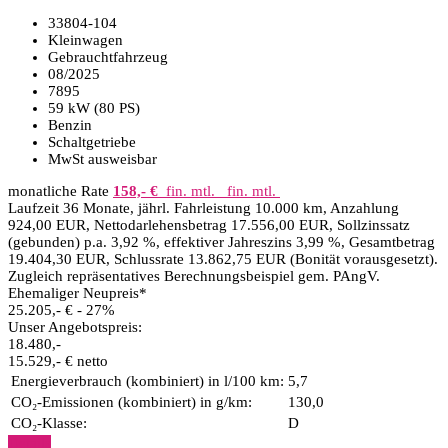
33804-104
Kleinwagen
Gebrauchtfahrzeug
08/2025
7895
59 kW (80 PS)
Benzin
Schaltgetriebe
MwSt ausweisbar
monatliche Rate
158,- €
fin. mtl.
fin. mtl.
Laufzeit 36 Monate, jährl. Fahrleistung 10.000 km, Anzahlung
924,00 EUR, Nettodarlehensbetrag 17.556,00 EUR, Sollzinssatz
(gebunden) p.a. 3,92 %, effektiver Jahreszins 3,99 %, Gesamtbetrag
19.404,30 EUR, Schlussrate 13.862,75 EUR (Bonität vorausgesetzt).
Zugleich repräsentatives Berechnungsbeispiel gem. PAngV.
Ehemaliger Neupreis*
25.205,- €
- 27%
Unser Angebotspreis:
18.480,-
15.529,- € netto
Energieverbrauch (kombiniert) in l/100 km:
5,7
CO₂-Emissionen (kombiniert) in g/km:
130,0
CO₂-Klasse:
D
Details