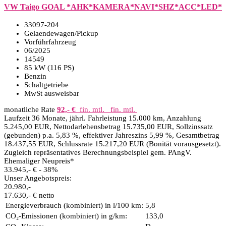
VW Taigo GOAL *AHK*KAMERA*NAVI*SHZ*ACC*LED*
33097-204
Gelaendewagen/Pickup
Vorführfahrzeug
06/2025
14549
85 kW (116 PS)
Benzin
Schaltgetriebe
MwSt ausweisbar
monatliche Rate
92,- €
fin. mtl.
fin. mtl.
Laufzeit 36 Monate, jährl. Fahrleistung 15.000 km, Anzahlung
5.245,00 EUR, Nettodarlehensbetrag 15.735,00 EUR, Sollzinssatz
(gebunden) p.a. 5,83 %, effektiver Jahreszins 5,99 %, Gesamtbetrag
18.437,55 EUR, Schlussrate 15.217,20 EUR (Bonität vorausgesetzt).
Zugleich repräsentatives Berechnungsbeispiel gem. PAngV.
Ehemaliger Neupreis*
33.945,- €
- 38%
Unser Angebotspreis:
20.980,-
17.630,- € netto
Energieverbrauch (kombiniert) in l/100 km:
5,8
CO₂-Emissionen (kombiniert) in g/km:
133,0