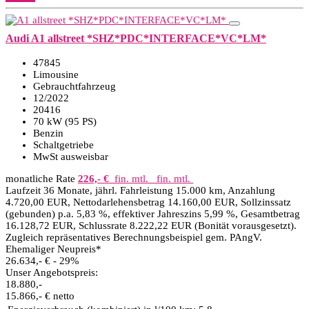
Audi A1 allstreet *SHZ*PDC*INTERFACE*VC*LM*
47845
Limousine
Gebrauchtfahrzeug
12/2022
20416
70 kW (95 PS)
Benzin
Schaltgetriebe
MwSt ausweisbar
monatliche Rate
226,- €
fin. mtl.
fin. mtl.
Laufzeit 36 Monate, jährl. Fahrleistung 15.000 km, Anzahlung
4.720,00 EUR, Nettodarlehensbetrag 14.160,00 EUR, Sollzinssatz
(gebunden) p.a. 5,83 %, effektiver Jahreszins 5,99 %, Gesamtbetrag
16.128,72 EUR, Schlussrate 8.222,22 EUR (Bonität vorausgesetzt).
Zugleich repräsentatives Berechnungsbeispiel gem. PAngV.
Ehemaliger Neupreis*
26.634,- €
- 29%
Unser Angebotspreis:
18.880,-
15.866,- € netto