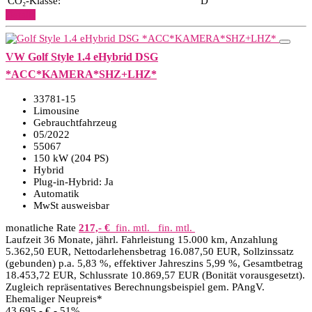
CO₂-Klasse:
D
Details
VW Golf Style 1.4 eHybrid DSG
*ACC*KAMERA*SHZ+LHZ*
33781-15
Limousine
Gebrauchtfahrzeug
05/2022
55067
150 kW (204 PS)
Hybrid
Plug-in-Hybrid: Ja
Automatik
MwSt ausweisbar
monatliche Rate
217,- €
fin. mtl.
fin. mtl.
Laufzeit 36 Monate, jährl. Fahrleistung 15.000 km, Anzahlung
5.362,50 EUR, Nettodarlehensbetrag 16.087,50 EUR, Sollzinssatz
(gebunden) p.a. 5,83 %, effektiver Jahreszins 5,99 %, Gesamtbetrag
18.453,72 EUR, Schlussrate 10.869,57 EUR (Bonität vorausgesetzt).
Zugleich repräsentatives Berechnungsbeispiel gem. PAngV.
Ehemaliger Neupreis*
43.695,- €
- 51%