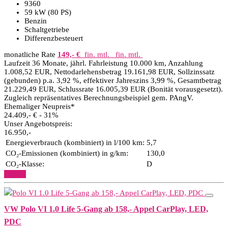
9360
59 kW (80 PS)
Benzin
Schaltgetriebe
Differenzbesteuert
monatliche Rate
149,- €
fin. mtl.
fin. mtl.
Laufzeit 36 Monate, jährl. Fahrleistung 10.000 km, Anzahlung
1.008,52 EUR, Nettodarlehensbetrag 19.161,98 EUR, Sollzinssatz
(gebunden) p.a. 3,92 %, effektiver Jahreszins 3,99 %, Gesamtbetrag
21.229,49 EUR, Schlussrate 16.005,39 EUR (Bonität vorausgesetzt).
Zugleich repräsentatives Berechnungsbeispiel gem. PAngV.
Ehemaliger Neupreis*
24.409,- €
- 31%
Unser Angebotspreis:
16.950,-
Energieverbrauch (kombiniert) in l/100 km:
5,7
CO₂-Emissionen (kombiniert) in g/km:
130,0
CO₂-Klasse:
D
Details
VW Polo VI 1.0 Life 5-Gang ab 158,- Appel CarPlay, LED,
PDC