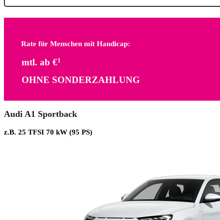
Rate für Menschen mit Handicap:
mtl. ab €
1
OHNE SONDERZAHLUNG
Audi A1 Sportback
z.B. 25 TFSI 70 kW (95 PS)