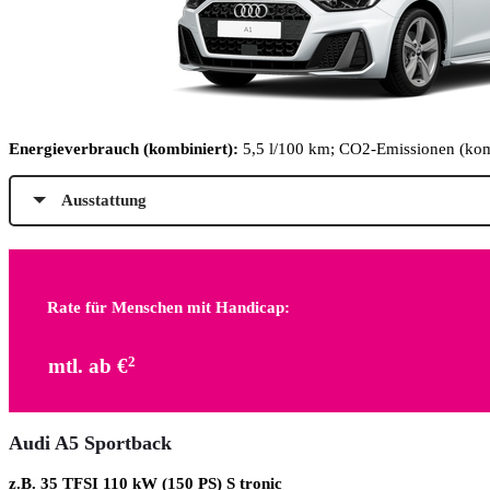
Energieverbrauch (kombiniert):
5,5 l/100 km; CO2-Emissionen (kom
Ausstattung
Rate für Menschen mit Handicap:
mtl. ab €
2
Audi A5 Sportback
z.B. 35 TFSI 110 kW (150 PS) S tronic