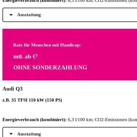
Energieverbrauch (kombiniert):
6,5 l/100 km; CO2-Emissionen (kom
Ausstattung
Rate für Menschen mit Handicap:
mtl. ab €
1
OHNE SONDERZAHLUNG
Audi Q3
z.B. 35 TFSI 110 kW (150 PS)
Energieverbrauch (kombiniert):
6,3 l/100 km; CO2-Emissionen (kom
Ausstattung