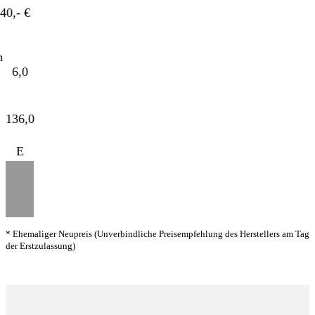
- €
6,0
36,0
E
* Ehemaliger Neupreis (Unverbindliche Preisempfehlung des Herstellers am Tag
der Erstzulassung)