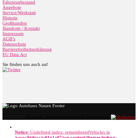
Fahrzeugbestand
Angebote
Service/Werkstatt
Historie
Großkunden
Standorte / Kontakt
Impressum
AGB’s
Datenschutz
Barrierefreiheitserklärung
EU Data Act
Sie finden uns auch auf
Webseite, Verkaufskonzepte & Content von
Notice
: Undefined index: rememberedVehicles in
/www/htdocs/w01e1a07/wp-content/themes/induxo-