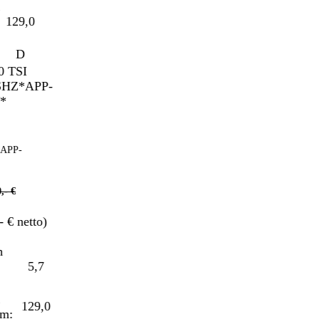
29,0
D
P-
€
 netto)
5,7
129,0