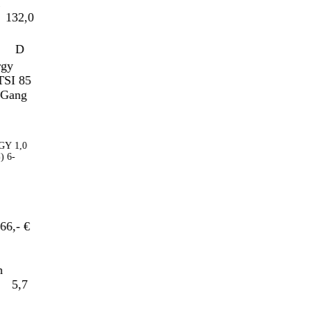
32,0
D
1,0
-
- €
5,7