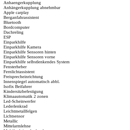
Anhaengerkupplung
Anhängerkupplung abnehmbar
Apple carplay
Berganfahrassistent
Bluetooth
Bordcomputer
Dachreling
ESP
Einparkhilfe
Einparkhilfe Kamera
Einparkhilfe Sensoren hinten
Einparkhilfe Sensoren vorne
Einparkhilfe selbstlenkendes System
Fensterheber
Fernlichtassistent
Freisprecheinrichtung
Innenspiegel automatisch abbl.
Isofix Beifahrer
Kindersitzbefestigung
Klimaautomatik 2 zonen
Led-Scheinwerfer
Lederlenkrad
Leichtmetallfelgen
Lichtsensor
Metallic
Mittelarmlehne