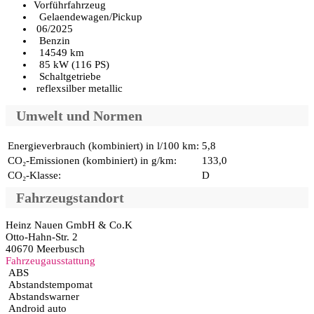
Vorführfahrzeug
Gelaendewagen/Pickup
06/2025
Benzin
14549 km
85 kW (116 PS)
Schaltgetriebe
reflexsilber metallic
Umwelt und Normen
Energieverbrauch (kombiniert) in l/100 km:
5,8
CO₂-Emissionen (kombiniert) in g/km:
133,0
CO₂-Klasse:
D
Fahrzeugstandort
Heinz Nauen GmbH & Co.K
Otto-Hahn-Str. 2
40670 Meerbusch
Fahrzeugausstattung
ABS
Abstandstempomat
Abstandswarner
Android auto