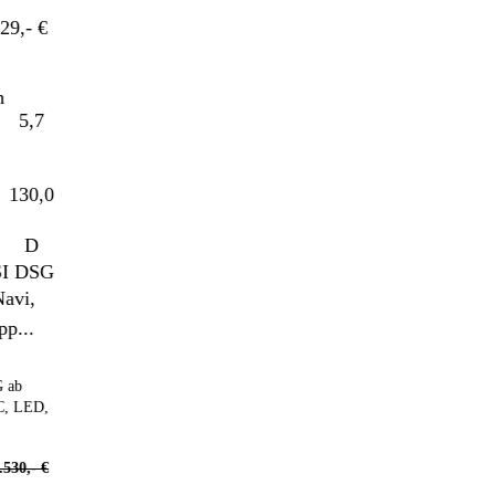
- €
5,7
30,0
D
LED,
,- €