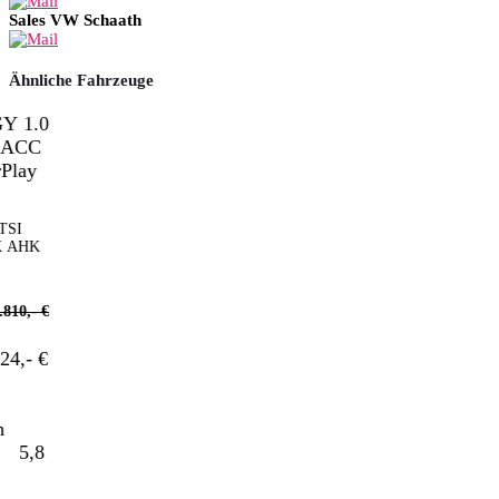
Sales VW Schaath
Ähnliche Fahrzeuge
HK
,- €
- €
5,8