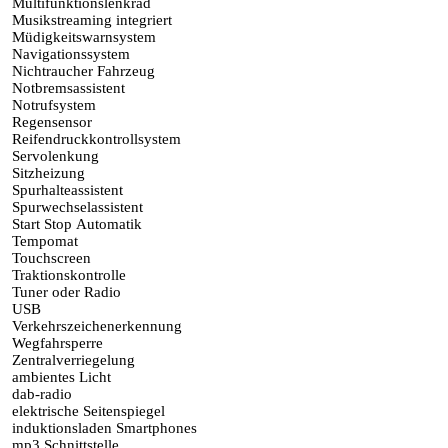
Multifunktionslenkrad
Musikstreaming integriert
Müdigkeitswarnsystem
Navigationssystem
Nichtraucher Fahrzeug
Notbremsassistent
Notrufsystem
Regensensor
Reifendruckkontrollsystem
Servolenkung
Sitzheizung
Spurhalteassistent
Spurwechselassistent
Start Stop Automatik
Tempomat
Touchscreen
Traktionskontrolle
Tuner oder Radio
USB
Verkehrszeichenerkennung
Wegfahrsperre
Zentralverriegelung
ambientes Licht
dab-radio
elektrische Seitenspiegel
induktionsladen Smartphones
mp3 Schnittstelle