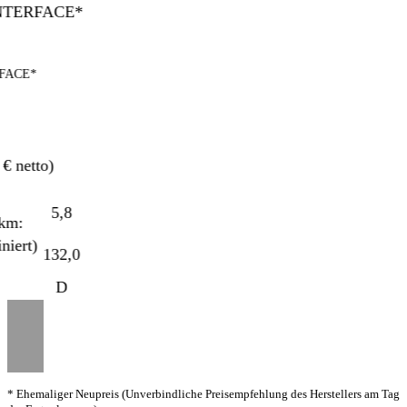
ACE*
 netto)
5,8
m:
ert)
132,0
D
* Ehemaliger Neupreis (Unverbindliche Preisempfehlung des Herstellers am Tag