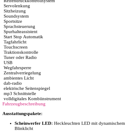
Reifendruckkontrollsystem
Servolenkung
Sitzheizung
Soundsystem
Sportsitze
Sprachsteuerung
Spurhalteassistent
Start Stop Automatik
Tagfahrlicht
Touchscreen
Traktionskontrolle
Tuner oder Radio
USB
Wegfahrsperre
Zentralverriegelung
ambientes Licht
dab-radio
elektrische Seitenspiegel
mp3 Schnittstelle
volldigitales Kombiinstrument
Fahrzeugbeschreibung
Ausstattungspakete:
Scheinwerfer LED:
Heckleuchten LED mit dynamischem
Blinklicht