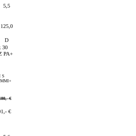
5,5
25,0
D
MMI+
,- €
- €