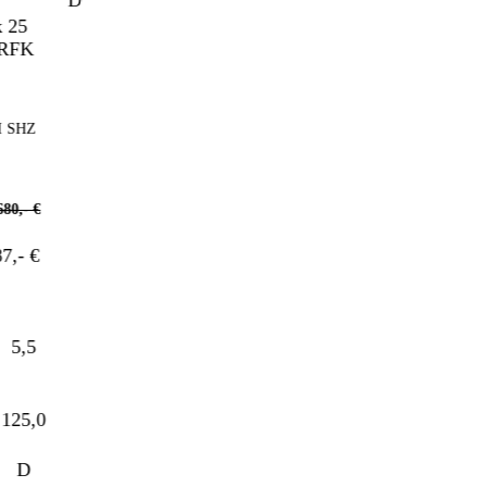
D
SHZ
,- €
- €
5,5
25,0
D