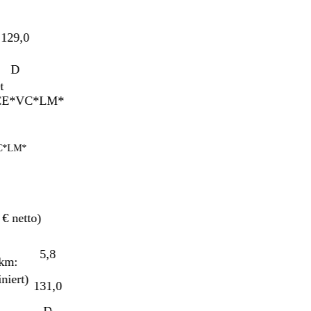
29,0
D
LM*
 netto)
5,8
m:
ert)
131,0