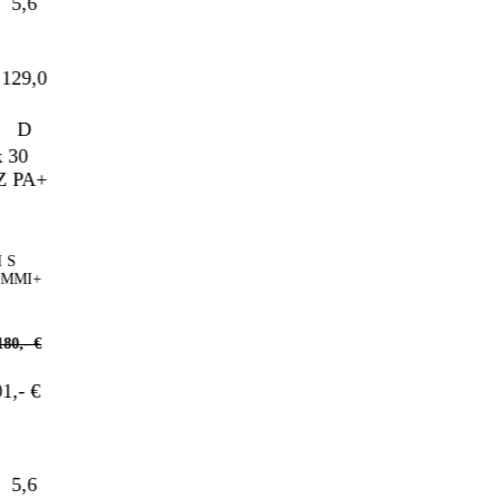
5,6
29,0
D
MMI+
,- €
- €
5,6