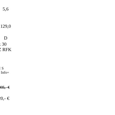
5,6
29,0
D
fo+
,- €
- €