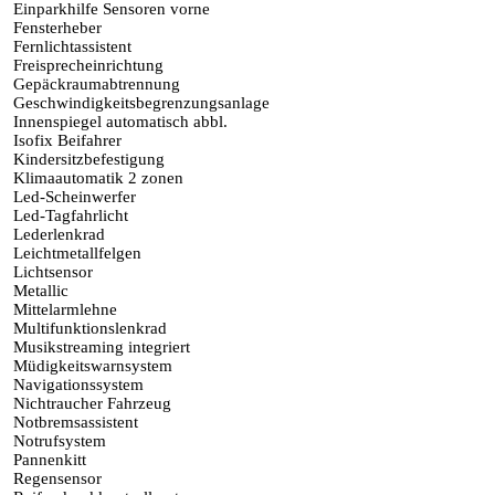
Einparkhilfe Sensoren vorne
Fensterheber
Fernlichtassistent
Freisprecheinrichtung
Gepäckraumabtrennung
Geschwindigkeitsbegrenzungsanlage
Innenspiegel automatisch abbl.
Isofix Beifahrer
Kindersitzbefestigung
Klimaautomatik 2 zonen
Led-Scheinwerfer
Led-Tagfahrlicht
Lederlenkrad
Leichtmetallfelgen
Lichtsensor
Metallic
Mittelarmlehne
Multifunktionslenkrad
Musikstreaming integriert
Müdigkeitswarnsystem
Navigationssystem
Nichtraucher Fahrzeug
Notbremsassistent
Notrufsystem
Pannenkitt
Regensensor