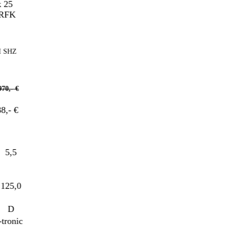
SHZ
,- €
- €
5,5
25,0
D