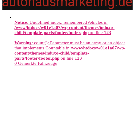
Notice
: Undefined index: rememberedVehicles in
/www/htdocs/w01e1a07/wp-content/themes/induxo-
child/template-parts/footer/footer.php
on line
123
Warning
: count(): Parameter must be an array or an object
that implements Countable in
/www/htdocs/w01e1a07/wp-
content/themes/induxo-child/template-
parts/footer/footer.php
on line
123
0
Gemerkte Fahrzeuge