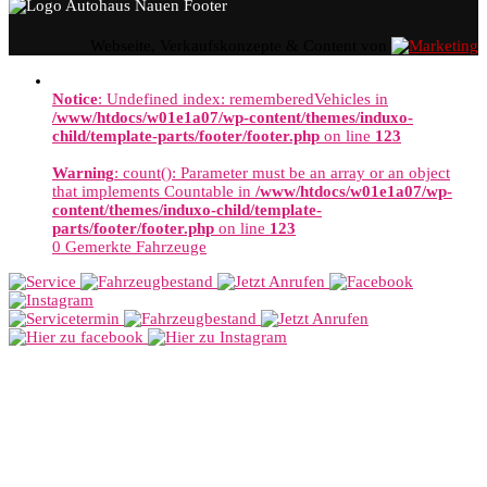
Webseite, Verkaufskonzepte & Content von
Notice
: Undefined index: rememberedVehicles in
/www/htdocs/w01e1a07/wp-content/themes/induxo-
child/template-parts/footer/footer.php
on line
123
Warning
: count(): Parameter must be an array or an object
that implements Countable in
/www/htdocs/w01e1a07/wp-
content/themes/induxo-child/template-
parts/footer/footer.php
on line
123
0
Gemerkte Fahrzeuge