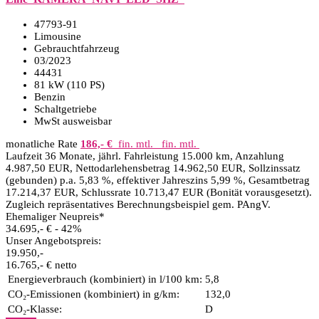
47793-91
Limousine
Gebrauchtfahrzeug
03/2023
44431
81 kW (110 PS)
Benzin
Schaltgetriebe
MwSt ausweisbar
monatliche Rate
186,- €
fin. mtl.
fin. mtl.
Laufzeit 36 Monate, jährl. Fahrleistung 15.000 km, Anzahlung
4.987,50 EUR, Nettodarlehensbetrag 14.962,50 EUR, Sollzinssatz
(gebunden) p.a. 5,83 %, effektiver Jahreszins 5,99 %, Gesamtbetrag
17.214,37 EUR, Schlussrate 10.713,47 EUR (Bonität vorausgesetzt).
Zugleich repräsentatives Berechnungsbeispiel gem. PAngV.
Ehemaliger Neupreis*
34.695,- €
- 42%
Unser Angebotspreis:
19.950,-
16.765,- € netto
Energieverbrauch (kombiniert) in l/100 km:
5,8
CO₂-Emissionen (kombiniert) in g/km:
132,0
CO₂-Klasse:
D