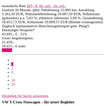
monatliche Rate
217,- €
fin. mtl.
fin. mtl.
Laufzeit 36 Monate, jährl. Fahrleistung 15.000 km, Anzahlung
5.362,50 EUR, Nettodarlehensbetrag 16.087,50 EUR, Sollzinssatz
(gebunden) p.a. 5,83 %, effektiver Jahreszins 5,99 %, Gesamtbetrag
18.453,72 EUR, Schlussrate 10.869,57 EUR (Bonität vorausgesetzt).
Zugleich repräsentatives Berechnungsbeispiel gem. PAngV.
Ehemaliger Neupreis*
43.695,- €
- 51%
Unser Angebotspreis:
21.450,-
18.025,- € netto
Details
1
2
3
.
24
25
Direktlink für Suche generieren
VW T-Cross Neuwagen – Ihr neuer Begleiter