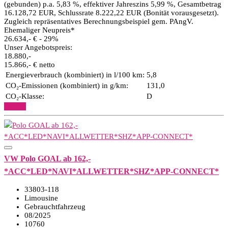
(gebunden) p.a. 5,83 %, effektiver Jahreszins 5,99 %, Gesamtbetrag
16.128,72 EUR, Schlussrate 8.222,22 EUR (Bonität vorausgesetzt).
Zugleich repräsentatives Berechnungsbeispiel gem. PAngV.
Ehemaliger Neupreis*
26.634,- €
- 29%
Unser Angebotspreis:
18.880,-
15.866,- € netto
Energieverbrauch (kombiniert) in l/100 km:
5,8
CO₂-Emissionen (kombiniert) in g/km:
131,0
CO₂-Klasse:
D
Details
VW Polo GOAL ab 162,-
*ACC*LED*NAVI*ALLWETTER*SHZ*APP-CONNECT*
33803-118
Limousine
Gebrauchtfahrzeug
08/2025
10760