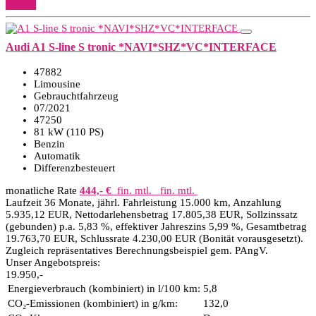
Details
Audi A1 S-line S tronic *NAVI*SHZ*VC*INTERFACE
47882
Limousine
Gebrauchtfahrzeug
07/2021
47250
81 kW (110 PS)
Benzin
Automatik
Differenzbesteuert
monatliche Rate
444,- €
fin. mtl.
fin. mtl.
Laufzeit 36 Monate, jährl. Fahrleistung 15.000 km, Anzahlung
5.935,12 EUR, Nettodarlehensbetrag 17.805,38 EUR, Sollzinssatz
(gebunden) p.a. 5,83 %, effektiver Jahreszins 5,99 %, Gesamtbetrag
19.763,70 EUR, Schlussrate 4.230,00 EUR (Bonität vorausgesetzt).
Zugleich repräsentatives Berechnungsbeispiel gem. PAngV.
Unser Angebotspreis:
19.950,-
Energieverbrauch (kombiniert) in l/100 km:
5,8
CO₂-Emissionen (kombiniert) in g/km:
132,0