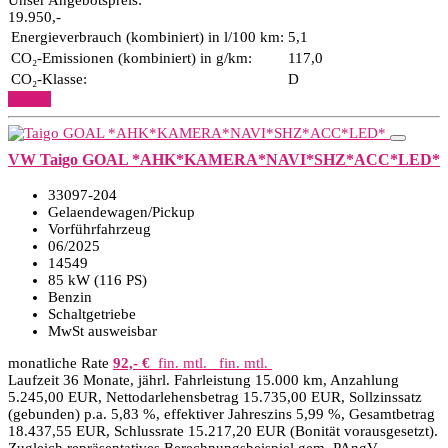
Unser Angebotspreis:
19.950,-
Energieverbrauch (kombiniert) in l/100 km:
5,1
CO₂-Emissionen (kombiniert) in g/km:
117,0
CO₂-Klasse:
D
Details
VW Taigo GOAL *AHK*KAMERA*NAVI*SHZ*ACC*LED*
33097-204
Gelaendewagen/Pickup
Vorführfahrzeug
06/2025
14549
85 kW (116 PS)
Benzin
Schaltgetriebe
MwSt ausweisbar
monatliche Rate
92,- €
fin. mtl.
fin. mtl.
Laufzeit 36 Monate, jährl. Fahrleistung 15.000 km, Anzahlung
5.245,00 EUR, Nettodarlehensbetrag 15.735,00 EUR, Sollzinssatz
(gebunden) p.a. 5,83 %, effektiver Jahreszins 5,99 %, Gesamtbetrag
18.437,55 EUR, Schlussrate 15.217,20 EUR (Bonität vorausgesetzt).