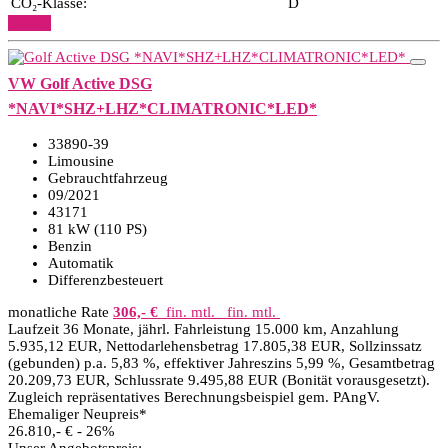
CO₂-Klasse:
D
Details
VW Golf Active DSG
*NAVI*SHZ+LHZ*CLIMATRONIC*LED*
33890-39
Limousine
Gebrauchtfahrzeug
09/2021
43171
81 kW (110 PS)
Benzin
Automatik
Differenzbesteuert
monatliche Rate
306,- €
fin. mtl.
fin. mtl.
Laufzeit 36 Monate, jährl. Fahrleistung 15.000 km, Anzahlung
5.935,12 EUR, Nettodarlehensbetrag 17.805,38 EUR, Sollzinssatz
(gebunden) p.a. 5,83 %, effektiver Jahreszins 5,99 %, Gesamtbetrag
20.209,73 EUR, Schlussrate 9.495,88 EUR (Bonität vorausgesetzt).
Zugleich repräsentatives Berechnungsbeispiel gem. PAngV.
Ehemaliger Neupreis*
26.810,- €
- 26%