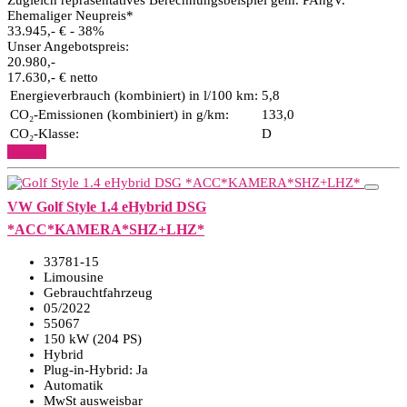
Zugleich repräsentatives Berechnungsbeispiel gem. PAngV.
Ehemaliger Neupreis*
33.945,- €
- 38%
Unser Angebotspreis:
20.980,-
17.630,- € netto
Energieverbrauch (kombiniert) in l/100 km:
5,8
CO₂-Emissionen (kombiniert) in g/km:
133,0
CO₂-Klasse:
D
Details
VW Golf Style 1.4 eHybrid DSG
*ACC*KAMERA*SHZ+LHZ*
33781-15
Limousine
Gebrauchtfahrzeug
05/2022
55067
150 kW (204 PS)
Hybrid
Plug-in-Hybrid: Ja
Automatik
MwSt ausweisbar