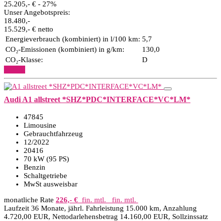
25.205,- €
- 27%
Unser Angebotspreis:
18.480,-
15.529,- € netto
Energieverbrauch (kombiniert) in l/100 km:
5,7
CO₂-Emissionen (kombiniert) in g/km:
130,0
CO₂-Klasse:
D
Details
Audi A1 allstreet *SHZ*PDC*INTERFACE*VC*LM*
47845
Limousine
Gebrauchtfahrzeug
12/2022
20416
70 kW (95 PS)
Benzin
Schaltgetriebe
MwSt ausweisbar
monatliche Rate
226,- €
fin. mtl.
fin. mtl.
Laufzeit 36 Monate, jährl. Fahrleistung 15.000 km, Anzahlung
4.720,00 EUR, Nettodarlehensbetrag 14.160,00 EUR, Sollzinssatz