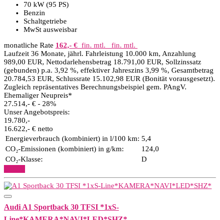
70 kW (95 PS)
Benzin
Schaltgetriebe
MwSt ausweisbar
monatliche Rate
162,- €
fin. mtl.
fin. mtl.
Laufzeit 36 Monate, jährl. Fahrleistung 10.000 km, Anzahlung
989,00 EUR, Nettodarlehensbetrag 18.791,00 EUR, Sollzinssatz
(gebunden) p.a. 3,92 %, effektiver Jahreszins 3,99 %, Gesamtbetrag
20.784,53 EUR, Schlussrate 15.102,98 EUR (Bonität vorausgesetzt).
Zugleich repräsentatives Berechnungsbeispiel gem. PAngV.
Ehemaliger Neupreis*
27.514,- €
- 28%
Unser Angebotspreis:
19.780,-
16.622,- € netto
Energieverbrauch (kombiniert) in l/100 km:
5,4
CO₂-Emissionen (kombiniert) in g/km:
124,0
CO₂-Klasse:
D
Details
Audi A1 Sportback 30 TFSI *1xS-
Line*KAMERA*NAVI*LED*SHZ*