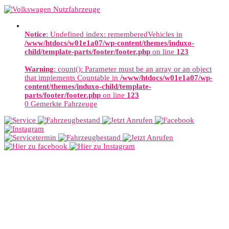
Notice
: Undefined index: rememberedVehicles in
/www/htdocs/w01e1a07/wp-content/themes/induxo-
child/template-parts/footer/footer.php
on line
123
Warning
: count(): Parameter must be an array or an object
that implements Countable in
/www/htdocs/w01e1a07/wp-
content/themes/induxo-child/template-
parts/footer/footer.php
on line
123
0
Gemerkte Fahrzeuge