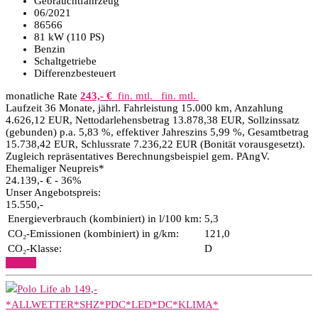
Gebrauchtfahrzeug
06/2021
86566
81 kW (110 PS)
Benzin
Schaltgetriebe
Differenzbesteuert
monatliche Rate
243,- €
fin. mtl.
fin. mtl.
Laufzeit 36 Monate, jährl. Fahrleistung 15.000 km, Anzahlung
4.626,12 EUR, Nettodarlehensbetrag 13.878,38 EUR, Sollzinssatz
(gebunden) p.a. 5,83 %, effektiver Jahreszins 5,99 %, Gesamtbetrag
15.738,42 EUR, Schlussrate 7.236,22 EUR (Bonität vorausgesetzt).
Zugleich repräsentatives Berechnungsbeispiel gem. PAngV.
Ehemaliger Neupreis*
24.139,- €
- 36%
Unser Angebotspreis:
15.550,-
Energieverbrauch (kombiniert) in l/100 km:
5,3
CO₂-Emissionen (kombiniert) in g/km:
121,0
CO₂-Klasse:
D
Details