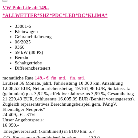
VW Polo Life ab 149,-
*ALLWETTER*SHZ*PDC*LED*DC*KLIMA*
33881-6
Kleinwagen
Gebrauchtfahrzeug
06/2025
9360
59 kW (80 PS)
Benzin
Schaltgetriebe
Differenzbesteuert
monatliche Rate
149,- €
fin. mtl.
fin. mtl.
Laufzeit 36 Monate, jährl. Fahrleistung 10.000 km, Anzahlung
1.008,52 EUR, Nettodarlehensbetrag 19.161,98 EUR, Sollzinssatz
(gebunden) p.a. 3,92 %, effektiver Jahreszins 3,99 %, Gesamtbetrag
21.229,49 EUR, Schlussrate 16.005,39 EUR (Bonität vorausgesetzt).
Zugleich repräsentatives Berechnungsbeispiel gem. PAngV.
Ehemaliger Neupreis*
24.409,- €
- 31%
Unser Angebotspreis:
16.950,-
Energieverbrauch (kombiniert) in l/100 km:
5,7
CO₂-Emissionen (kombiniert) in g/km:
130,0