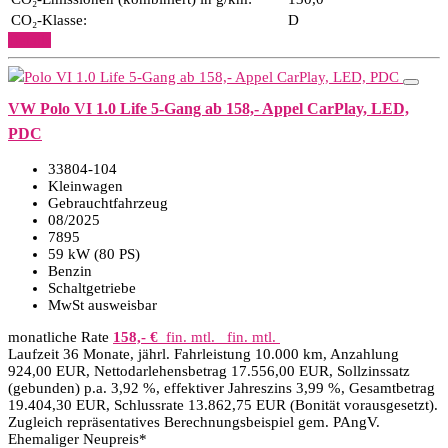
CO₂-Klasse:
D
Details
VW Polo VI 1.0 Life 5-Gang ab 158,- Appel CarPlay, LED,
PDC
33804-104
Kleinwagen
Gebrauchtfahrzeug
08/2025
7895
59 kW (80 PS)
Benzin
Schaltgetriebe
MwSt ausweisbar
monatliche Rate
158,- €
fin. mtl.
fin. mtl.
Laufzeit 36 Monate, jährl. Fahrleistung 10.000 km, Anzahlung
924,00 EUR, Nettodarlehensbetrag 17.556,00 EUR, Sollzinssatz
(gebunden) p.a. 3,92 %, effektiver Jahreszins 3,99 %, Gesamtbetrag
19.404,30 EUR, Schlussrate 13.862,75 EUR (Bonität vorausgesetzt).
Zugleich repräsentatives Berechnungsbeispiel gem. PAngV.
Ehemaliger Neupreis*