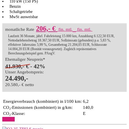
110 kW (150 PS)
Benzin
Schaltgetriebe
MwSt ausweisbar
206,- €
monatliche Rate
fin. mtl.
fin. mtl.
Laufzeit 36 Monate, jährl. Fahrleistung 15.000 km, Anzahlung 6.122,50 EUR,
Nettodarlehensbetrag 18.367,50 EUR, Sollzinssatz (gebunden) p.a. 5,83 %,
effektiver Jahreszins 5,99 %, Gesamtbetrag 21.204,05 EUR, Schlussrate
14.004,20 EUR (Bonität vorausgesetzt). Zugleich repräsentatives
Berechnungsbeispiel gem. PAngV.
Ehemaliger Neupreis*
41.930,- €
- 42%
Unser Angebotspreis:
24.490,-
20.580,- € netto
Energieverbrauch (kombiniert) in l/100 km:
6,2
CO₂-Emissionen (kombiniert) in g/km:
140,0
CO₂-Klasse:
E
Details