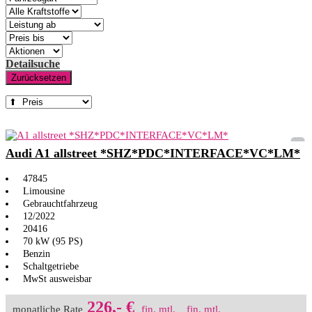
Detailsuche
Zurücksetzen
Audi A1 allstreet *SHZ*PDC*INTERFACE*VC*LM*
47845
Limousine
Gebrauchtfahrzeug
12/2022
20416
70 kW (95 PS)
Benzin
Schaltgetriebe
MwSt ausweisbar
226,- €
monatliche Rate
fin. mtl.
fin. mtl.