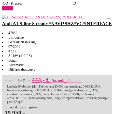
CO₂-Klasse:
D
Details
Audi A1 S-line S tronic *NAVI*SHZ*VC*INTERFACE
47882
Limousine
Gebrauchtfahrzeug
07/2021
47250
81 kW (110 PS)
Benzin
Automatik
Differenzbesteuert
444,- €
monatliche Rate
fin. mtl.
fin. mtl.
Laufzeit 36 Monate, jährl. Fahrleistung 15.000 km, Anzahlung 5.935,12 EUR,
Nettodarlehensbetrag 17.805,38 EUR, Sollzinssatz (gebunden) p.a. 5,83 %,
effektiver Jahreszins 5,99 %, Gesamtbetrag 19.763,70 EUR, Schlussrate
4.230,00 EUR (Bonität vorausgesetzt). Zugleich repräsentatives Berechnungsbeispiel
gem. PAngV.
Unser Angebotspreis:
19.950,-