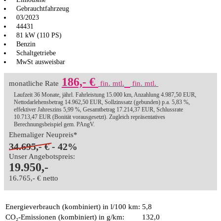
Gebrauchtfahrzeug
03/2023
44431
81 kW (110 PS)
Benzin
Schaltgetriebe
MwSt ausweisbar
186,- €
monatliche Rate
fin. mtl.
fin. mtl.
Laufzeit 36 Monate, jährl. Fahrleistung 15.000 km, Anzahlung 4.987,50 EUR,
Nettodarlehensbetrag 14.962,50 EUR, Sollzinssatz (gebunden) p.a. 5,83 %,
effektiver Jahreszins 5,99 %, Gesamtbetrag 17.214,37 EUR, Schlussrate
10.713,47 EUR (Bonität vorausgesetzt). Zugleich repräsentatives
Berechnungsbeispiel gem. PAngV.
Ehemaliger Neupreis*
34.695,- €
- 42%
Unser Angebotspreis:
19.950,-
16.765,- € netto
Energieverbrauch (kombiniert) in l/100 km:
5,8
CO₂-Emissionen (kombiniert) in g/km:
132,0