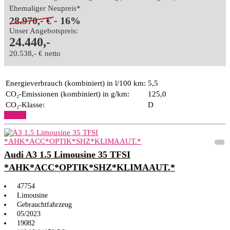
Ehemaliger Neupreis*
28.970,- €
- 16%
Unser Angebotspreis:
24.440,-
20.538,- € netto
Energieverbrauch (kombiniert) in l/100 km:
5,5
CO₂-Emissionen (kombiniert) in g/km:
125,0
CO₂-Klasse:
D
Details
Audi A3 1.5 Limousine 35 TFSI
*AHK*ACC*OPTIK*SHZ*KLIMAAUT.*
47754
Limousine
Gebrauchtfahrzeug
05/2023
19082