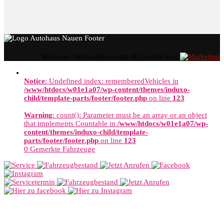
Webseite, Verkaufskonzepte & Content von
Notice
: Undefined index: rememberedVehicles in
/www/htdocs/w01e1a07/wp-content/themes/induxo-
child/template-parts/footer/footer.php
on line
123
Warning
: count(): Parameter must be an array or an object
that implements Countable in
/www/htdocs/w01e1a07/wp-
content/themes/induxo-child/template-
parts/footer/footer.php
on line
123
0
Gemerkte Fahrzeuge