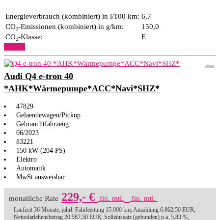
Energieverbrauch (kombiniert) in l/100 km:
6,7
CO₂-Emissionen (kombiniert) in g/km:
150,0
CO₂-Klasse:
E
Details
Audi Q4 e-tron 40
*AHK*Wärmepumpe*ACC*Navi*SHZ*
47829
Gelaendewagen/Pickup
Gebrauchtfahrzeug
06/2023
83221
150 kW (204 PS)
Elektro
Automatik
MwSt ausweisbar
229,- €
monatliche Rate
fin. mtl.
fin. mtl.
Laufzeit 36 Monate, jährl. Fahrleistung 15.000 km, Anzahlung 6.862,50 EUR,
Nettodarlehensbetrag 20.587,50 EUR, Sollzinssatz (gebunden) p.a. 5,83 %,