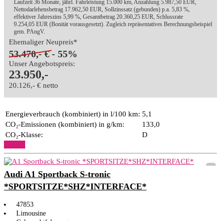
Laufzeit 36 Monate, jährl. Fahrleistung 15.000 km, Anzahlung 5.987,50 EUR,
Nettodarlehensbetrag 17.962,50 EUR, Sollzinssatz (gebunden) p.a. 5,83 %,
effektiver Jahreszins 5,99 %, Gesamtbetrag 20.360,25 EUR, Schlussrate
9.254,05 EUR (Bonität vorausgesetzt). Zugleich repräsentatives Berechnungsbeispiel
gem. PAngV.
Ehemaliger Neupreis*
53.470,- €
- 55%
Unser Angebotspreis:
23.950,-
20.126,- € netto
Energieverbrauch (kombiniert) in l/100 km:
5,1
CO₂-Emissionen (kombiniert) in g/km:
133,0
CO₂-Klasse:
D
Details
Audi A1 Sportback S-tronic
*SPORTSITZE*SHZ*INTERFACE*
47853
Limousine