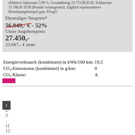
effektiver Jahreszins 5,99 %, Gesamtbetrag 23.772,06 EUR, Schlussrate
15.760,91 EUR (Bonität vorausgesetzt). Zugleich repräsentatives
Berechnungsbeispiel gem. PAngV.
Ehemaliger Neupreis*
56.949,- €
- 52%
Unser Angebotspreis:
27.450,-
23.067,- € netto
Energieverbrauch (kombiniert) in kWh/100 km:
19,5
CO₂-Emissionen (kombiniert) in g/km:
0
CO₂-Klasse:
A
Details
1
2
3
.
11
12