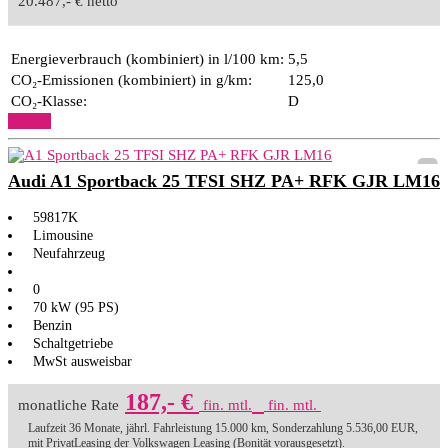
20.487,- € netto
Energieverbrauch (kombiniert) in l/100 km:
5,5
CO₂-Emissionen (kombiniert) in g/km:
125,0
CO₂-Klasse:
D
Details
Audi A1 Sportback 25 TFSI SHZ PA+ RFK GJR LM16
59817K
Limousine
Neufahrzeug
0
70 kW (95 PS)
Benzin
Schaltgetriebe
MwSt ausweisbar
187,- €
monatliche Rate
fin. mtl.
fin. mtl.
Laufzeit 36 Monate, jährl. Fahrleistung 15.000 km, Sonderzahlung 5.536,00 EUR,
mit PrivatLeasing der Volkswagen Leasing (Bonität vorausgesetzt).