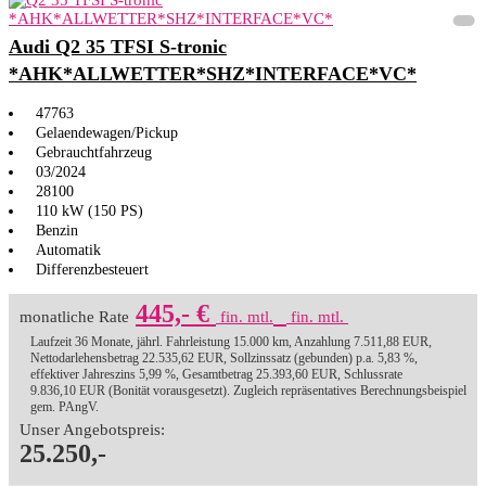
Audi Q2 35 TFSI S-tronic
*AHK*ALLWETTER*SHZ*INTERFACE*VC*
47763
Gelaendewagen/Pickup
Gebrauchtfahrzeug
03/2024
28100
110 kW (150 PS)
Benzin
Automatik
Differenzbesteuert
445,- €
monatliche Rate
fin. mtl.
fin. mtl.
Laufzeit 36 Monate, jährl. Fahrleistung 15.000 km, Anzahlung 7.511,88 EUR,
Nettodarlehensbetrag 22.535,62 EUR, Sollzinssatz (gebunden) p.a. 5,83 %,
effektiver Jahreszins 5,99 %, Gesamtbetrag 25.393,60 EUR, Schlussrate
9.836,10 EUR (Bonität vorausgesetzt). Zugleich repräsentatives Berechnungsbeispiel
gem. PAngV.
Unser Angebotspreis:
25.250,-