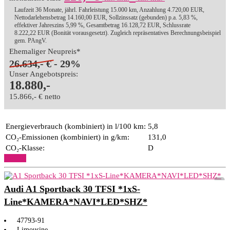
Laufzeit 36 Monate, jährl. Fahrleistung 15.000 km, Anzahlung 4.720,00 EUR,
Nettodarlehensbetrag 14.160,00 EUR, Sollzinssatz (gebunden) p.a. 5,83 %,
effektiver Jahreszins 5,99 %, Gesamtbetrag 16.128,72 EUR, Schlussrate
8.222,22 EUR (Bonität vorausgesetzt). Zugleich repräsentatives Berechnungsbeispiel
gem. PAngV.
Ehemaliger Neupreis*
26.634,- €
- 29%
Unser Angebotspreis:
18.880,-
15.866,- € netto
Energieverbrauch (kombiniert) in l/100 km:
5,8
CO₂-Emissionen (kombiniert) in g/km:
131,0
CO₂-Klasse:
D
Details
Audi A1 Sportback 30 TFSI *1xS-
Line*KAMERA*NAVI*LED*SHZ*
47793-91
Limousine