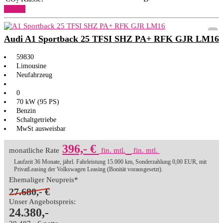
Details
Audi A1 Sportback 25 TFSI SHZ PA+ RFK GJR LM16
59830
Limousine
Neufahrzeug
0
70 kW (95 PS)
Benzin
Schaltgetriebe
MwSt ausweisbar
396,- €
monatliche Rate
fin. mtl.
fin. mtl.
Laufzeit 36 Monate, jährl. Fahrleistung 15.000 km, Sonderzahlung 0,00 EUR, mit
PrivatLeasing der Volkswagen Leasing (Bonität vorausgesetzt).
Ehemaliger Neupreis*
27.680,- €
Unser Angebotspreis:
24.380,-