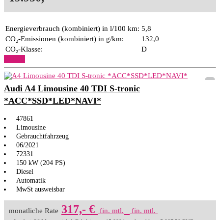
Energieverbrauch (kombiniert) in l/100 km:
5,8
CO₂-Emissionen (kombiniert) in g/km:
132,0
CO₂-Klasse:
D
Details
Audi A4 Limousine 40 TDI S-tronic
*ACC*SSD*LED*NAVI*
47861
Limousine
Gebrauchtfahrzeug
06/2021
72331
150 kW (204 PS)
Diesel
Automatik
MwSt ausweisbar
317,- €
monatliche Rate
fin. mtl.
fin. mtl.