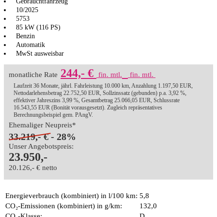
Gebrauchtfahrzeug
10/2025
5753
85 kW (116 PS)
Benzin
Automatik
MwSt ausweisbar
244,- €
monatliche Rate
fin. mtl.
fin. mtl.
Laufzeit 36 Monate, jährl. Fahrleistung 10.000 km, Anzahlung 1.197,50 EUR,
Nettodarlehensbetrag 22.752,50 EUR, Sollzinssatz (gebunden) p.a. 3,92 %,
effektiver Jahreszins 3,99 %, Gesamtbetrag 25.066,05 EUR, Schlussrate
16.543,55 EUR (Bonität vorausgesetzt). Zugleich repräsentatives
Berechnungsbeispiel gem. PAngV.
Ehemaliger Neupreis*
33.219,- €
- 28%
Unser Angebotspreis:
23.950,-
20.126,- € netto
Energieverbrauch (kombiniert) in l/100 km:
5,8
CO₂-Emissionen (kombiniert) in g/km:
132,0
CO₂-Klasse:
D