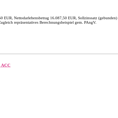
50 EUR, Nettodarlehensbetrag 16.087,50 EUR, Sollzinssatz (gebunden) p
Zugleich repräsentatives Berechnungsbeispiel gem. PAngV.
y, ACC