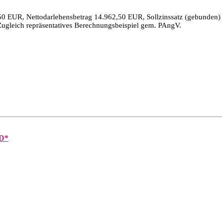
50 EUR, Nettodarlehensbetrag 14.962,50 EUR, Sollzinssatz (gebunden) p
Zugleich repräsentatives Berechnungsbeispiel gem. PAngV.
D*