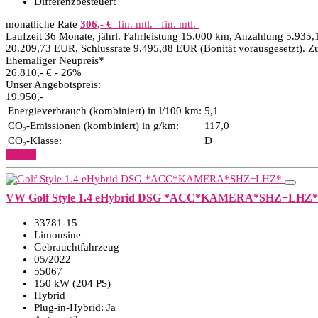
Differenzbesteuert
monatliche Rate
306,- €
fin. mtl.
fin. mtl.
Laufzeit 36 Monate, jährl. Fahrleistung 15.000 km, Anzahlung 5.935,
20.209,73 EUR, Schlussrate 9.495,88 EUR (Bonität vorausgesetzt). Z
Ehemaliger Neupreis*
26.810,- €
- 26%
Unser Angebotspreis:
19.950,-
Energieverbrauch (kombiniert) in l/100 km:
5,1
CO₂-Emissionen (kombiniert) in g/km:
117,0
CO₂-Klasse:
D
Details
VW Golf Style 1.4 eHybrid DSG *ACC*KAMERA*SHZ+LHZ*
33781-15
Limousine
Gebrauchtfahrzeug
05/2022
55067
150 kW (204 PS)
Hybrid
Plug-in-Hybrid: Ja