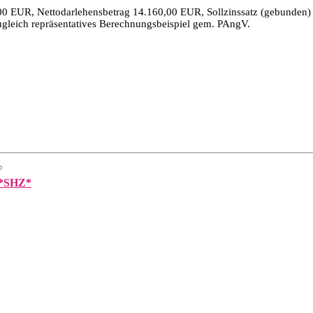
00 EUR, Nettodarlehensbetrag 14.160,00 EUR, Sollzinssatz (gebunden) p
ugleich repräsentatives Berechnungsbeispiel gem. PAngV.
D*SHZ*