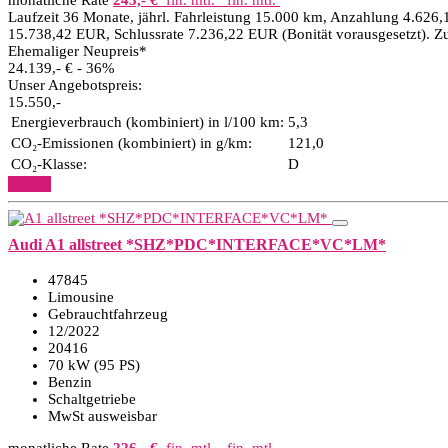
monatliche Rate
243,- €
fin. mtl.
fin. mtl.
Laufzeit 36 Monate, jährl. Fahrleistung 15.000 km, Anzahlung 4.626,
15.738,42 EUR, Schlussrate 7.236,22 EUR (Bonität vorausgesetzt). Z
Ehemaliger Neupreis*
24.139,- €
- 36%
Unser Angebotspreis:
15.550,-
Energieverbrauch (kombiniert) in l/100 km:
5,3
CO₂-Emissionen (kombiniert) in g/km:
121,0
CO₂-Klasse:
D
Details
Audi A1 allstreet *SHZ*PDC*INTERFACE*VC*LM*
47845
Limousine
Gebrauchtfahrzeug
12/2022
20416
70 kW (95 PS)
Benzin
Schaltgetriebe
MwSt ausweisbar