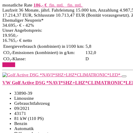
monatliche Rate
186,- €
fin. mtl.
fin. mtl.
Laufzeit 36 Monate, jährl. Fahrleistung 15.000 km, Anzahlung 4.987,
17.214,37 EUR, Schlussrate 10.713,47 EUR (Bonität vorausgesetzt). 
Ehemaliger Neupreis*
34.695,- €
- 42%
Unser Angebotspreis:
19.950,-
16.765,- € netto
Energieverbrauch (kombiniert) in l/100 km:
5,8
CO₂-Emissionen (kombiniert) in g/km:
132,0
CO₂-Klasse:
D
Details
VW Golf Active DSG *NAVI*SHZ+LHZ*CLIMATRONIC*LE
33890-39
Limousine
Gebrauchtfahrzeug
09/2021
43171
81 kW (110 PS)
Benzin
Automatik