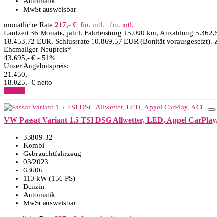
Automatik
MwSt ausweisbar
monatliche Rate
217,- €
fin. mtl.
fin. mtl.
Laufzeit 36 Monate, jährl. Fahrleistung 15.000 km, Anzahlung 5.362,
18.453,72 EUR, Schlussrate 10.869,57 EUR (Bonität vorausgesetzt). 
Ehemaliger Neupreis*
43.695,- €
- 51%
Unser Angebotspreis:
21.450,-
18.025,- € netto
Details
VW Passat Variant 1.5 TSI DSG Allwetter, LED, Appel CarPla
33809-32
Kombi
Gebrauchtfahrzeug
03/2023
63606
110 kW (150 PS)
Benzin
Automatik
MwSt ausweisbar