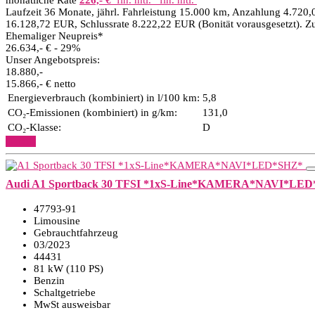
monatliche Rate
226,- €
fin. mtl.
fin. mtl.
Laufzeit 36 Monate, jährl. Fahrleistung 15.000 km, Anzahlung 4.720,
16.128,72 EUR, Schlussrate 8.222,22 EUR (Bonität vorausgesetzt). Z
Ehemaliger Neupreis*
26.634,- €
- 29%
Unser Angebotspreis:
18.880,-
15.866,- € netto
Energieverbrauch (kombiniert) in l/100 km:
5,8
CO₂-Emissionen (kombiniert) in g/km:
131,0
CO₂-Klasse:
D
Details
Audi A1 Sportback 30 TFSI *1xS-Line*KAMERA*NAVI*LE
47793-91
Limousine
Gebrauchtfahrzeug
03/2023
44431
81 kW (110 PS)
Benzin
Schaltgetriebe
MwSt ausweisbar