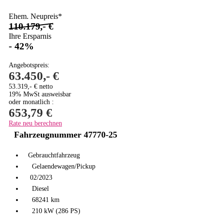
Ehem. Neupreis*
110.179,- €
Ihre Ersparnis
- 42%
Angebotspreis:
63.450,- €
53.319,- € netto
19% MwSt ausweisbar
oder monatlich :
653,79 €
Rate neu berechnen
Fahrzeugnummer 47770-25
Gebrauchtfahrzeug
Gelaendewagen/Pickup
02/2023
Diesel
68241 km
210 kW (286 PS)