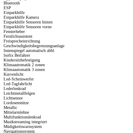
Bluetooth
ESP
Einparkhilfe
Einparkhilfe Kamera
Einparkhilfe Sensoren hinten
Einparkhilfe Sensoren vorne
Fensterheber
Fernlichtassistent
Freisprecheinrichtung
Geschwindigkeitsbegrenzungsanlage
Innenspiegel automatisch abbl.
Isofix Beifahrer
Kindersitzbefestigung
Klimaautomatik 2 zonen
Klimaautomatik 3 zonen
Kurvenlicht
Led-Scheinwerfer
Led-Tagfahrlicht
Lederlenkrad
Leichtmetallfelgen
Lichtsensor
Lordosenstütze
Metallic
Mittelarmlehne
Multifunktionslenkrad
Musikstreaming integriert
Müdigkeitswarnsystem
Navigationssystem