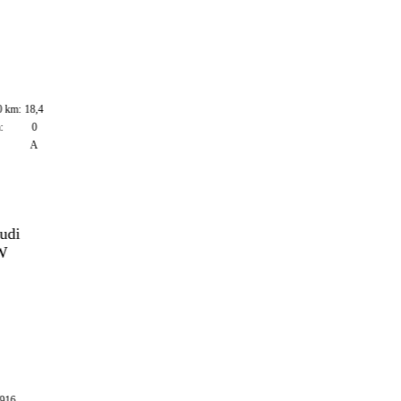
m:
18,4
0
A
,-