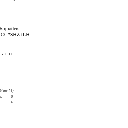
A
LH...
m:
24,4
0
A