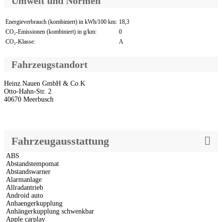
Umwelt und Normen
Energieverbrauch (kombiniert) in kWh/100 km:
18,3
CO₂-Emissionen (kombiniert) in g/km:
0
CO₂-Klasse:
A
Fahrzeugstandort
Heinz Nauen GmbH & Co.K
Otto-Hahn-Str. 2
40670 Meerbusch
Fahrzeugausstattung
ABS
Abstandstempomat
Abstandswarner
Alarmanlage
Allradantrieb
Android auto
Anhaengerkupplung
Anhängerkupplung schwenkbar
Apple carplay