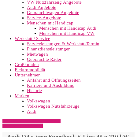
VW Nutzfahrzeug Angebote
Audi Angebote
Gebrauchtwagen Angebote
Service-Angebote
Menschen mit Handicap
Menschen mit Handicap Audi
Menschen mit Handicap VW
Werkstatt / Service
Serviceleistungen & Werkstatt-Termin
Finanzdienstleistungen
Mietwagen
Gebrauchte Räder
Großkunden
Elektromobilität
Unternehmen
Anfahrt und Öffnungszeiten
Karriere und Ausbildung
Historie
Marken
Volkswagen
Volkswagen Nutzfahrzeuge
Audi
» Zurück zu den Suchergebnissen
» Fahrzeug Detailsuche
Audi Q4 e-tron Sportback S-Line 45 q 210 kW