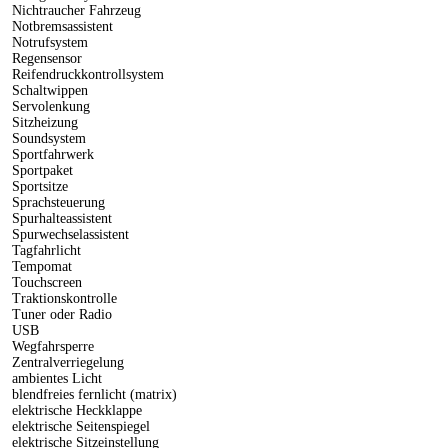
Nichtraucher Fahrzeug
Notbremsassistent
Notrufsystem
Regensensor
Reifendruckkontrollsystem
Schaltwippen
Servolenkung
Sitzheizung
Soundsystem
Sportfahrwerk
Sportpaket
Sportsitze
Sprachsteuerung
Spurhalteassistent
Spurwechselassistent
Tagfahrlicht
Tempomat
Touchscreen
Traktionskontrolle
Tuner oder Radio
USB
Wegfahrsperre
Zentralverriegelung
ambientes Licht
blendfreies fernlicht (matrix)
elektrische Heckklappe
elektrische Seitenspiegel
elektrische Sitzeinstellung