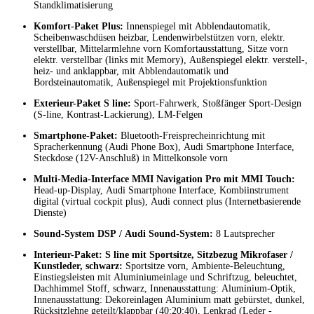
Standklimatisierung
Komfort-Paket Plus:
Innenspiegel mit Abblendautomatik,
Scheibenwaschdüsen heizbar, Lendenwirbelstützen vorn, elektr.
verstellbar, Mittelarmlehne vorn Komfortausstattung, Sitze vorn
elektr. verstellbar (links mit Memory), Außenspiegel elektr. verstell-,
heiz- und anklappbar, mit Abblendautomatik und
Bordsteinautomatik, Außenspiegel mit Projektionsfunktion
Exterieur-Paket S line:
Sport-Fahrwerk, Stoßfänger Sport-Design
(S-line, Kontrast-Lackierung), LM-Felgen
Smartphone-Paket:
Bluetooth-Freisprecheinrichtung mit
Spracherkennung (Audi Phone Box), Audi Smartphone Interface,
Steckdose (12V-Anschluß) in Mittelkonsole vorn
Multi-Media-Interface MMI Navigation Pro mit MMI Touch:
Head-up-Display, Audi Smartphone Interface, Kombiinstrument
digital (virtual cockpit plus), Audi connect plus (Internetbasierende
Dienste)
Sound-System DSP / Audi Sound-System:
8 Lautsprecher
Interieur-Paket: S line mit Sportsitze, Sitzbezug Mikrofaser /
Kunstleder, schwarz:
Sportsitze vorn, Ambiente-Beleuchtung,
Einstiegsleisten mit Aluminiumeinlage und Schriftzug, beleuchtet,
Dachhimmel Stoff, schwarz, Innenausstattung: Aluminium-Optik,
Innenausstattung: Dekoreinlagen Aluminium matt gebürstet, dunkel,
Rücksitzlehne geteilt/klappbar (40:20:40), Lenkrad (Leder -