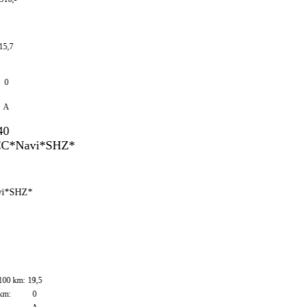
7
SHZ*
 km:
19,5
0