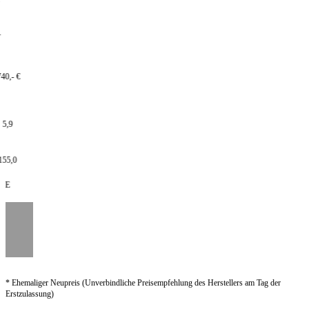
- €
9
,0
* Ehemaliger Neupreis (Unverbindliche Preisempfehlung des Herstellers am Tag der
Erstzulassung)