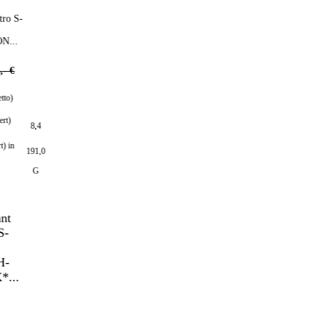
 S-
.
€
)
8,4
n
191,0
G