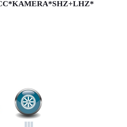
G *ACC*KAMERA*SHZ+LHZ*