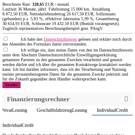
Berechnete Rate:
320,65
EUR / monatl.
Laufzeit 36 Monate, jährl. Fahrleistung 15.000 km, Anzahlung
8.872,50 EUR, Nettodarlehensbetrag 26.617,50 EUR, Sollzinssatz
(gebunden) p.a. 5,83 %, effektiver Jahreszins 5,99 %, Gesamtbetrag
30.654,93 EUR, Schlussrate 19.432,18 EUR (Bonität vorausgesetzt).
Zugleich repräsentatives Berechnungsbeispiel gem. PAngV.
Ich habe den
Datenschutzhinweis
gelesen und erkläre mich durch
das Absenden des Formulars damit einverstanden.
Ich willige ein, dass meine Daten von den im Datenschutzhinweis
unter dem Abschnitt Datenschutzrechtliche Einwilligungserklärung
genannten Parteien zu den genannten Zwecken verarbeitet und genutzt
werden dürfen und ich über die genannten Kontaktwege kontaktiert werden
kann. Ich bin darüber informiert, dass ich der Verarbeitung und Nutzung
meiner personenbezogenen Daten für die genannten Zwecke jederzeit und
für die Zukunft gegenüber dem Händler widersprechen kann.
Senden
Finanzierungsrechner
PrivatLeasing
GeschäftsfahrzeugLeasing
IndividualCredit
Product parameters changed
IndividualCredit