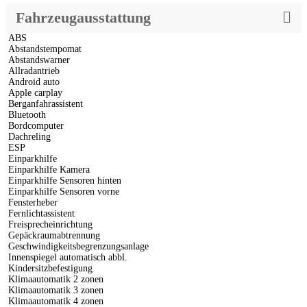
Fahrzeugausstattung
ABS
Abstandstempomat
Abstandswarner
Allradantrieb
Android auto
Apple carplay
Berganfahrassistent
Bluetooth
Bordcomputer
Dachreling
ESP
Einparkhilfe
Einparkhilfe Kamera
Einparkhilfe Sensoren hinten
Einparkhilfe Sensoren vorne
Fensterheber
Fernlichtassistent
Freisprecheinrichtung
Gepäckraumabtrennung
Geschwindigkeitsbegrenzungsanlage
Innenspiegel automatisch abbl.
Kindersitzbefestigung
Klimaautomatik 2 zonen
Klimaautomatik 3 zonen
Klimaautomatik 4 zonen