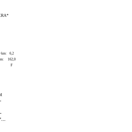
RA*
km:
6,2
:
162,0
F