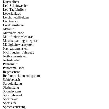
Kurvenlicht
Led-Scheinwerfer
Led-Tagfahrlicht
Lederlenkrad
Leichtmetallfelgen
Lichtsensor
Lordosenstütze
Metallic
Mittelarmlehne
Multifunktionslenkrad
Musikstreaming integriert
Müdigkeitswarnsystem
Navigationssystem
Nichtraucher Fahrzeug
Notbremsassistent
Notrufsystem
Pannenkitt
Panorama Dach
Regensensor
Reifendruckkontrollsystem
Schiebedach
Servolenkung
Sitzheizung
Soundsystem
Sportfahrwerk
Sportpaket
Sportsitze
Sprachsteuerung