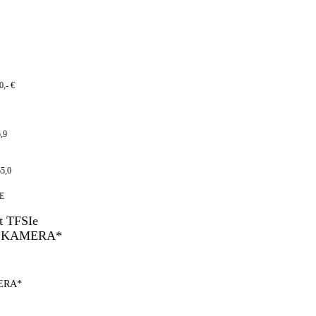
- €
9
,0
RA*