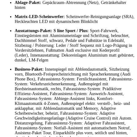
Ablage-Paket:
Gepäckraum-Abtrennung (Netz), Getränkehalter
hinten
Matrix-LED-Scheinwerfer:
Scheinwerfer-Reinigungsanlage (SRA),
Heckleuchten LED mit dynamischem Blinklicht
Ausstattungs-Paket: S line Sport / Plus:
Sport-Fahrwerk,
Einstiegsleisten mit Aluminiumeinlage und Schriftzug, beleuchtet,
Dachhimmel Stoff, schwarz, Pedale und Fußstütze in Edelstahl,
Sitzbezug / Polsterung: Leder / Stoff Sequenz mit Logo-Prägung in
Vordersitzlehnen, Fußmatten Audi exclusive mit Kederprofil
(Leder), Innenausstattung: Dekoreinlagen Aluminium matt gebürstet,
dunkel, LM-Felgen
Business-Paket:
Innenspiegel mit Abblendautomatik, Sitzheizung
vorn, Bluetooth-Freisprecheinrichtung mit Spracherkennung (Audi
Phone Box), Fahrassistenz-System: Fernlichtassistent, Fahrassistenz-
System: Verkehrszeichenerkennung, Außenspiegel mit
Bordsteinautomatik, rechts, Fahrassistenz-System: Prädiktiver
Effizienz-Assistent, Fahrassistenz-System: Ausweich-Assistent,
Fahrassistenz-System: Abbiege-Assistent links, Komfort-
Klimaautomatik 4-Zonen, Außenspiegel elektr. verstell-, heiz- und
anklappbar, mit Abblendautomatik und Memory, Adaptive
Scheibenwischer, beheizt, Fahrassistenz-System: Adaptive
Geschwindigkeitsregelanlage (Adaptive Cruise Control) mit Autom.
Distanzregelung, Fahrassistenz-System: Adaptiver Fahrassistent,
Fahrassistenz-System: Notfall-Assistent mit automatischem Notruf,
Assistenz-Paket Tour, Einparkhilfe plus vorn, seitlich und hinten,