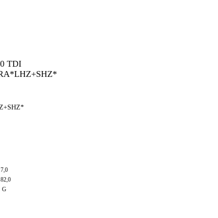
+SHZ*
,0
2,0
G