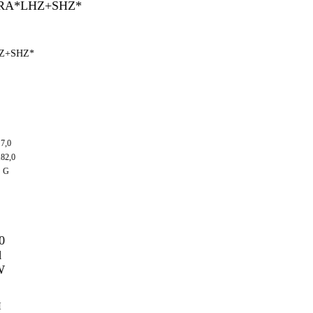
+SHZ*
,0
2,0
G