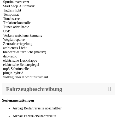
Spurhalteassistent
Start Stop Automatik
Tagfahrlicht
Tempomat
Touchscreen
Traktionskontrolle
Tuner oder Radio
USB
Verkehrszeichenerkennung
Wegfahrsperre
Zentralverriegelung
ambientes Licht
blendfreies fernlicht (matrix)
dab-radio
elektrische Heckklappe
elektrische Seitenspiegel
mp3 Schnittstelle
plugin hybrid
volldigitales Kombiinstrument
Fahrzeugbeschreibung
Serienausstattungen
Airbag Beifahrerseite abschaltbar
Airbag Fahrer-/Beifahrerseite