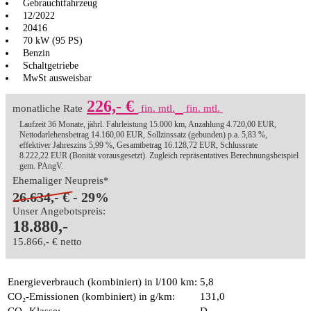
Gebrauchtfahrzeug
12/2022
20416
70 kW (95 PS)
Benzin
Schaltgetriebe
MwSt ausweisbar
226,- €
monatliche Rate
fin. mtl.
fin. mtl.
Laufzeit 36 Monate, jährl. Fahrleistung 15.000 km, Anzahlung 4.720,00 EUR,
Nettodarlehensbetrag 14.160,00 EUR, Sollzinssatz (gebunden) p.a. 5,83 %,
effektiver Jahreszins 5,99 %, Gesamtbetrag 16.128,72 EUR, Schlussrate
8.222,22 EUR (Bonität vorausgesetzt). Zugleich repräsentatives Berechnungsbeispiel
gem. PAngV.
Ehemaliger Neupreis*
26.634,- €
- 29%
Unser Angebotspreis:
18.880,-
15.866,- € netto
Energieverbrauch (kombiniert) in l/100 km:
5,8
CO₂-Emissionen (kombiniert) in g/km:
131,0
CO₂-Klasse:
D