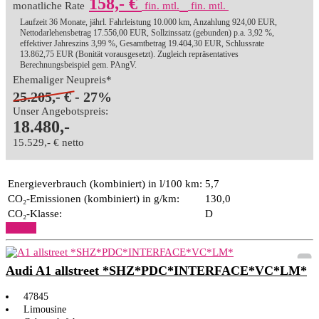
158,- €
monatliche Rate
fin. mtl.
fin. mtl.
Laufzeit 36 Monate, jährl. Fahrleistung 10.000 km, Anzahlung 924,00 EUR,
Nettodarlehensbetrag 17.556,00 EUR, Sollzinssatz (gebunden) p.a. 3,92 %,
effektiver Jahreszins 3,99 %, Gesamtbetrag 19.404,30 EUR, Schlussrate
13.862,75 EUR (Bonität vorausgesetzt). Zugleich repräsentatives
Berechnungsbeispiel gem. PAngV.
Ehemaliger Neupreis*
25.205,- €
- 27%
Unser Angebotspreis:
18.480,-
15.529,- € netto
Energieverbrauch (kombiniert) in l/100 km:
5,7
CO₂-Emissionen (kombiniert) in g/km:
130,0
CO₂-Klasse:
D
Details
Audi A1 allstreet *SHZ*PDC*INTERFACE*VC*LM*
47845
Limousine