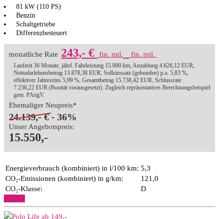
81 kW (110 PS)
Benzin
Schaltgetriebe
Differenzbesteuert
243,- €
monatliche Rate
fin. mtl.
fin. mtl.
Laufzeit 36 Monate, jährl. Fahrleistung 15.000 km, Anzahlung 4.626,12 EUR,
Nettodarlehensbetrag 13.878,38 EUR, Sollzinssatz (gebunden) p.a. 5,83 %,
effektiver Jahreszins 5,99 %, Gesamtbetrag 15.738,42 EUR, Schlussrate
7.236,22 EUR (Bonität vorausgesetzt). Zugleich repräsentatives Berechnungsbeispiel
gem. PAngV.
Ehemaliger Neupreis*
24.139,- €
- 36%
Unser Angebotspreis:
15.550,-
Energieverbrauch (kombiniert) in l/100 km:
5,3
CO₂-Emissionen (kombiniert) in g/km:
121,0
CO₂-Klasse:
D
Details