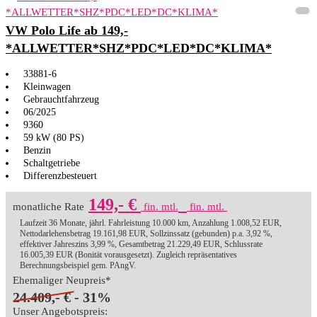
VW Polo Life ab 149,-
*ALLWETTER*SHZ*PDC*LED*DC*KLIMA*
33881-6
Kleinwagen
Gebrauchtfahrzeug
06/2025
9360
59 kW (80 PS)
Benzin
Schaltgetriebe
Differenzbesteuert
149,- €
monatliche Rate
fin. mtl.
fin. mtl.
Laufzeit 36 Monate, jährl. Fahrleistung 10.000 km, Anzahlung 1.008,52 EUR,
Nettodarlehensbetrag 19.161,98 EUR, Sollzinssatz (gebunden) p.a. 3,92 %,
effektiver Jahreszins 3,99 %, Gesamtbetrag 21.229,49 EUR, Schlussrate
16.005,39 EUR (Bonität vorausgesetzt). Zugleich repräsentatives
Berechnungsbeispiel gem. PAngV.
Ehemaliger Neupreis*
24.409,- €
- 31%
Unser Angebotspreis: