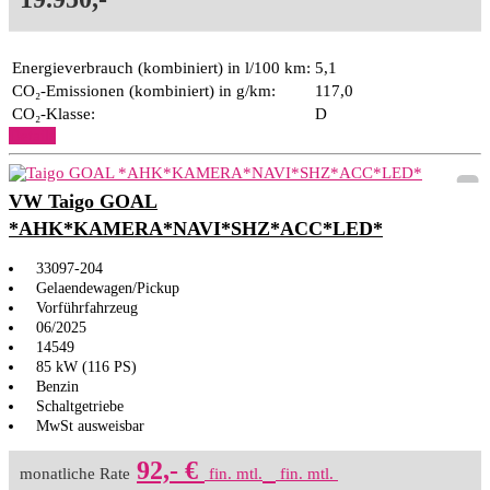
Energieverbrauch (kombiniert) in l/100 km:
5,1
CO₂-Emissionen (kombiniert) in g/km:
117,0
CO₂-Klasse:
D
Details
VW Taigo GOAL
*AHK*KAMERA*NAVI*SHZ*ACC*LED*
33097-204
Gelaendewagen/Pickup
Vorführfahrzeug
06/2025
14549
85 kW (116 PS)
Benzin
Schaltgetriebe
MwSt ausweisbar
92,- €
monatliche Rate
fin. mtl.
fin. mtl.