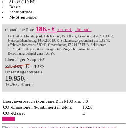
81 kW (110 PS)
Benzin
Schaltgetriebe
MwSt ausweisbar
186,- €
monatliche Rate
fin. mtl.
fin. mtl.
Laufzeit 36 Monate, jährl. Fahrleistung 15.000 km, Anzahlung 4.987,50 EUR,
Nettodarlehensbetrag 14.962,50 EUR, Sollzinssatz (gebunden) p.a. 5,83 %,
effektiver Jahreszins 5,99 %, Gesamtbetrag 17.214,37 EUR, Schlussrate
10.713,47 EUR (Bonität vorausgesetzt). Zugleich repräsentatives
Berechnungsbeispiel gem. PAngV.
Ehemaliger Neupreis*
34.695,- €
- 42%
Unser Angebotspreis:
19.950,-
16.765,- € netto
Energieverbrauch (kombiniert) in l/100 km:
5,8
CO₂-Emissionen (kombiniert) in g/km:
132,0
CO₂-Klasse:
D
Details