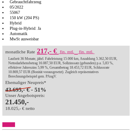
Gebrauchtfahrzeug
05/2022
55067
150 kW (204 PS)
Hybrid
Plug-in-Hybrid: Ja
Automatik
MwSt ausweisbar
217,- €
monatliche Rate
fin. mtl.
fin. mtl.
Laufzeit 36 Monate, jährl. Fahrleistung 15.000 km, Anzahlung 5.362,50 EUR,
Nettodarlehensbetrag 16.087,50 EUR, Sollzinssatz (gebunden) p.a. 5,83 %,
effektiver Jahreszins 5,99 %, Gesamtbetrag 18.453,72 EUR, Schlussrate
10.869,57 EUR (Bonität vorausgesetzt). Zugleich repräsentatives
Berechnungsbeispiel gem. PAngV.
Ehemaliger Neupreis*
43.695,- €
- 51%
Unser Angebotspreis:
21.450,-
18.025,- € netto
Details