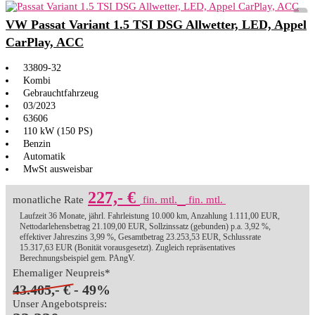
VW Passat Variant 1.5 TSI DSG Allwetter, LED, Appel
CarPlay, ACC
33809-32
Kombi
Gebrauchtfahrzeug
03/2023
63606
110 kW (150 PS)
Benzin
Automatik
MwSt ausweisbar
227,- €
monatliche Rate
fin. mtl.
fin. mtl.
Laufzeit 36 Monate, jährl. Fahrleistung 10.000 km, Anzahlung 1.111,00 EUR,
Nettodarlehensbetrag 21.109,00 EUR, Sollzinssatz (gebunden) p.a. 3,92 %,
effektiver Jahreszins 3,99 %, Gesamtbetrag 23.253,53 EUR, Schlussrate
15.317,63 EUR (Bonität vorausgesetzt). Zugleich repräsentatives
Berechnungsbeispiel gem. PAngV.
Ehemaliger Neupreis*
43.405,- €
- 49%
Unser Angebotspreis: