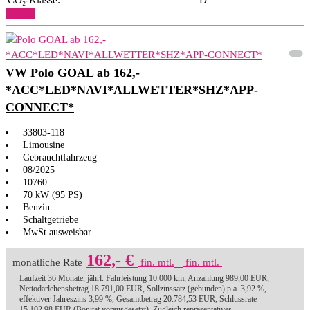
Details
VW Polo GOAL ab 162,-
*ACC*LED*NAVI*ALLWETTER*SHZ*APP-
CONNECT*
33803-118
Limousine
Gebrauchtfahrzeug
08/2025
10760
70 kW (95 PS)
Benzin
Schaltgetriebe
MwSt ausweisbar
162,- €
monatliche Rate
fin. mtl.
fin. mtl.
Laufzeit 36 Monate, jährl. Fahrleistung 10.000 km, Anzahlung 989,00 EUR,
Nettodarlehensbetrag 18.791,00 EUR, Sollzinssatz (gebunden) p.a. 3,92 %,
effektiver Jahreszins 3,99 %, Gesamtbetrag 20.784,53 EUR, Schlussrate
15.102,98 EUR (Bonität vorausgesetzt). Zugleich repräsentatives