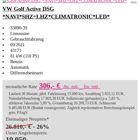
VW Golf Active DSG
*NAVI*SHZ+LHZ*CLIMATRONIC*LED*
33890-39
Limousine
Gebrauchtfahrzeug
09/2021
43171
81 kW (110 PS)
Benzin
Automatik
Differenzbesteuert
306,- €
monatliche Rate
fin. mtl.
fin. mtl.
Laufzeit 36 Monate, jährl. Fahrleistung 15.000 km, Anzahlung 5.935,12 EUR,
Nettodarlehensbetrag 17.805,38 EUR, Sollzinssatz (gebunden) p.a. 5,83 %,
effektiver Jahreszins 5,99 %, Gesamtbetrag 20.209,73 EUR, Schlussrate
9.495,88 EUR (Bonität vorausgesetzt). Zugleich repräsentatives Berechnungsbeispiel
gem. PAngV.
Ehemaliger Neupreis*
26.810,- €
- 26%
Unser Angebotspreis:
19.950,-