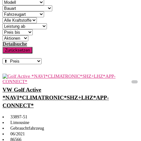
Detailsuche
Zurücksetzen
VW Golf Active
*NAVI*CLIMATRONIC*SHZ+LHZ*APP-
CONNECT*
33897-51
Limousine
Gebrauchtfahrzeug
06/2021
86566