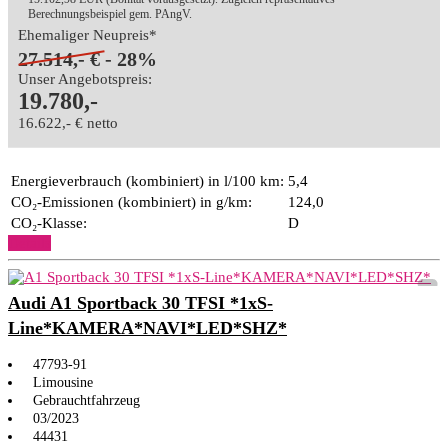
Berechnungsbeispiel gem. PAngV.
Ehemaliger Neupreis*
27.514,- €
- 28%
Unser Angebotspreis:
19.780,-
16.622,- € netto
Energieverbrauch (kombiniert) in l/100 km:
5,4
CO₂-Emissionen (kombiniert) in g/km:
124,0
CO₂-Klasse:
D
Details
Audi A1 Sportback 30 TFSI *1xS-
Line*KAMERA*NAVI*LED*SHZ*
47793-91
Limousine
Gebrauchtfahrzeug
03/2023
44431