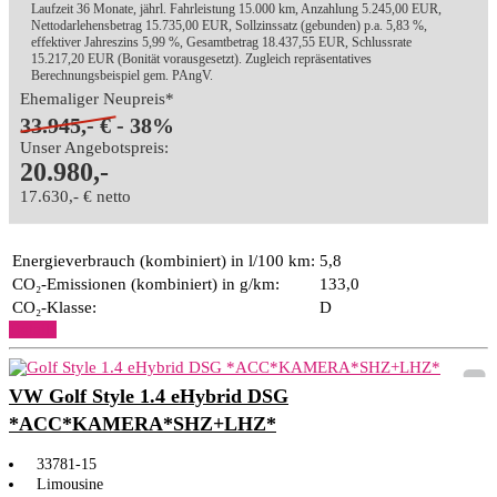
Laufzeit 36 Monate, jährl. Fahrleistung 15.000 km, Anzahlung 5.245,00 EUR,
Nettodarlehensbetrag 15.735,00 EUR, Sollzinssatz (gebunden) p.a. 5,83 %,
effektiver Jahreszins 5,99 %, Gesamtbetrag 18.437,55 EUR, Schlussrate
15.217,20 EUR (Bonität vorausgesetzt). Zugleich repräsentatives
Berechnungsbeispiel gem. PAngV.
Ehemaliger Neupreis*
33.945,- €
- 38%
Unser Angebotspreis:
20.980,-
17.630,- € netto
Energieverbrauch (kombiniert) in l/100 km:
5,8
CO₂-Emissionen (kombiniert) in g/km:
133,0
CO₂-Klasse:
D
Details
VW Golf Style 1.4 eHybrid DSG
*ACC*KAMERA*SHZ+LHZ*
33781-15
Limousine