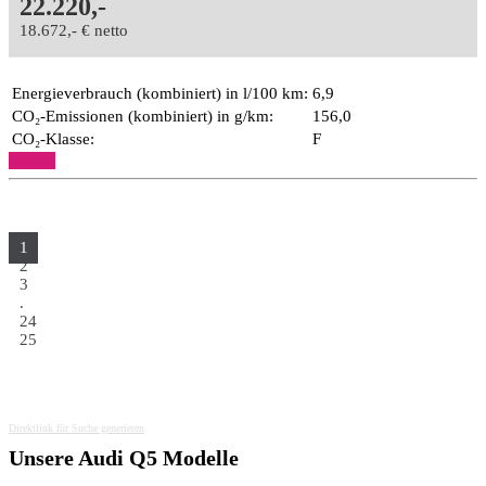
22.220,-
18.672,- € netto
Energieverbrauch (kombiniert) in l/100 km:
6,9
CO₂-Emissionen (kombiniert) in g/km:
156,0
CO₂-Klasse:
F
Details
1
2
3
.
24
25
Direktlink für Suche generieren
Unsere Audi Q5 Modelle