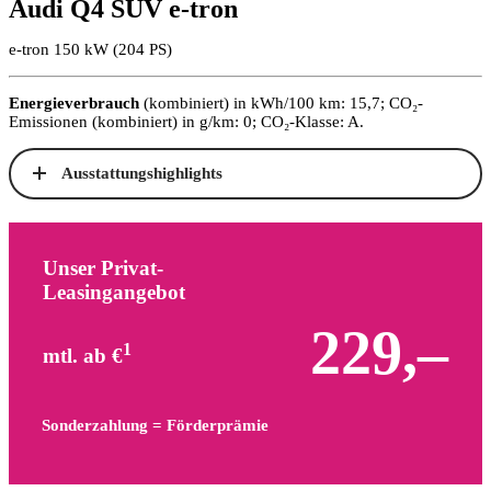
Audi Q4 SUV e-tron
e-tron 150 kW (204 PS)
Energieverbrauch
(kombiniert) in kWh/100 km: 15,7; CO₂-
Emissionen (kombiniert) in g/km: 0; CO₂-Klasse: A.
Ausstattungshighlights
Unser Privat-
Leasingangebot
229,–
1
mtl. ab €
Sonderzahlung = Förderprämie