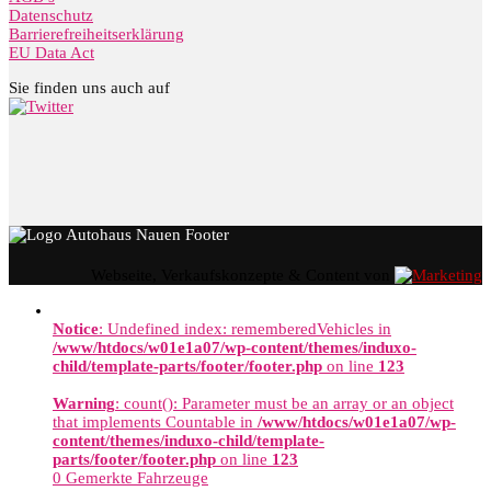
Datenschutz
Barrierefreiheitserklärung
EU Data Act
Sie finden uns auch auf
Webseite, Verkaufskonzepte & Content von
Notice
: Undefined index: rememberedVehicles in
/www/htdocs/w01e1a07/wp-content/themes/induxo-
child/template-parts/footer/footer.php
on line
123
Warning
: count(): Parameter must be an array or an object
that implements Countable in
/www/htdocs/w01e1a07/wp-
content/themes/induxo-child/template-
parts/footer/footer.php
on line
123
0
Gemerkte Fahrzeuge