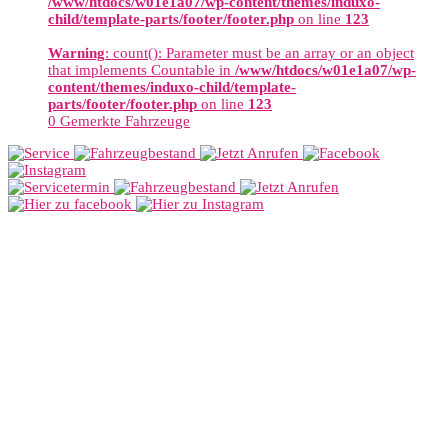
/www/htdocs/w01e1a07/wp-content/themes/induxo-
child/template-parts/footer/footer.php
on line
123
Warning
: count(): Parameter must be an array or an object
that implements Countable in
/www/htdocs/w01e1a07/wp-
content/themes/induxo-child/template-
parts/footer/footer.php
on line
123
0
Gemerkte Fahrzeuge