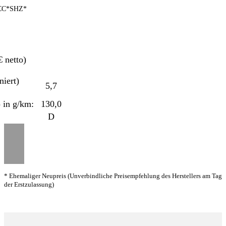
C*SHZ*
 netto)
ert)
5,7
in g/km:
130,0
D
* Ehemaliger Neupreis (Unverbindliche Preisempfehlung des Herstellers am Tag
der Erstzulassung)