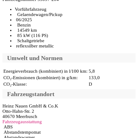
Vorführfahrzeug
Gelaendewagen/Pickup
06/2025
Benzin
14549 km
85 kW (116 PS)
Schaltgetriebe
reflexsilber metallic
Umwelt und Normen
Energieverbrauch (kombiniert) in l/100 km:
5,8
CO₂-Emissionen (kombiniert) in g/km:
133,0
CO₂-Klasse:
D
Fahrzeugstandort
Heinz Nauen GmbH & Co.K
Otto-Hahn-Str. 2
40670 Meerbusch
Fahrzeugausstattung
ABS
Abstandstempomat
Abstandswarner