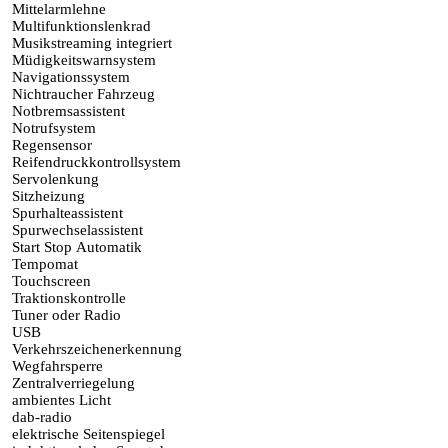
Mittelarmlehne
Multifunktionslenkrad
Musikstreaming integriert
Müdigkeitswarnsystem
Navigationssystem
Nichtraucher Fahrzeug
Notbremsassistent
Notrufsystem
Regensensor
Reifendruckkontrollsystem
Servolenkung
Sitzheizung
Spurhalteassistent
Spurwechselassistent
Start Stop Automatik
Tempomat
Touchscreen
Traktionskontrolle
Tuner oder Radio
USB
Verkehrszeichenerkennung
Wegfahrsperre
Zentralverriegelung
ambientes Licht
dab-radio
elektrische Seitenspiegel