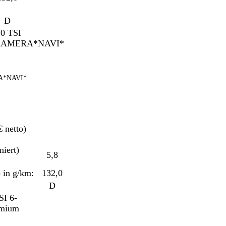
D
*NAVI*
 netto)
ert)
5,8
in g/km:
132,0
D