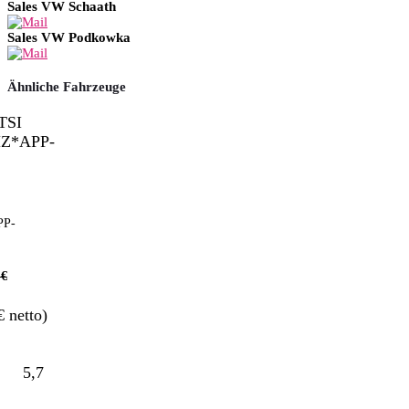
Sales VW Schaath
Sales VW Podkowka
Ähnliche Fahrzeuge
P-
€
 netto)
5,7