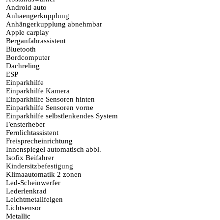
Android auto
Anhaengerkupplung
Anhängerkupplung abnehmbar
Apple carplay
Berganfahrassistent
Bluetooth
Bordcomputer
Dachreling
ESP
Einparkhilfe
Einparkhilfe Kamera
Einparkhilfe Sensoren hinten
Einparkhilfe Sensoren vorne
Einparkhilfe selbstlenkendes System
Fensterheber
Fernlichtassistent
Freisprecheinrichtung
Innenspiegel automatisch abbl.
Isofix Beifahrer
Kindersitzbefestigung
Klimaautomatik 2 zonen
Led-Scheinwerfer
Lederlenkrad
Leichtmetallfelgen
Lichtsensor
Metallic